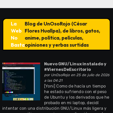
La
Blog de UnOsoRojo (César
Web
Flores Huallpa), de libros, gatos,
No
anime, política, películas,
Basta
opiniones y yerbas surtidas
Nuevo GNU/Linux instalado y
#ViernesDeEscritorio
por
UnOsoRojo
en 25 de julio de 2026
a las 04:21
[Yoni] Como de hacía un tiempo
he estado sufriendo con el peso
de Ubuntu y los derivados que he
probado en mi laptop, decidí
intentar con una distribución GNU/Linux más ligera y