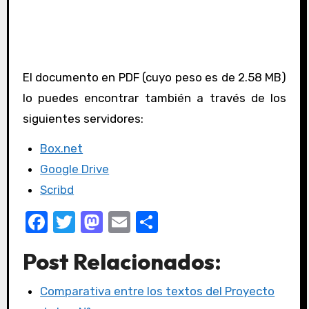
El documento en PDF (cuyo peso es de 2.58 MB)
lo puedes encontrar también a través de los
siguientes servidores:
Box.net
Google Drive
Scribd
F
T
M
E
C
a
w
a
m
o
Post Relacionados:
c
it
st
ail
m
e
te
o
p
Comparativa entre los textos del Proyecto