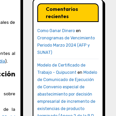
Comentarios
recientes
gales de
Como Ganar Dinero
en
Cronogramas de Vencimiento
Periodo Marzo 2024 (AFP y
SUNAT)
entes al
día
).
Modelo de Certificado de
cción
Trabajo - Quipucont
en
Modelo
de Comunicado de Ejecución
de Convenio especial de
s sobre
abastecimiento por decisión
empresarial de incremento de
existencias de producto
a de la
terminado (Anexo 2 de la R.D.