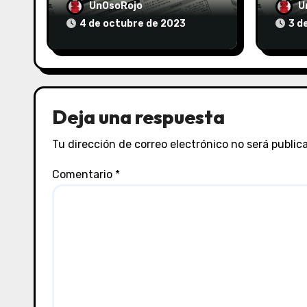
el 04/10/2023
el 03
UnOsoRojo
U
4 de octubre de 2023
3 d
Deja una respuesta
Tu dirección de correo electrónico no será public
Comentario
*