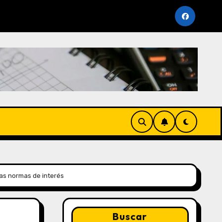
nto Periodo Noviembre 2025 (AFP y SUNAT)
Cronogra
as normas de interés
Buscar