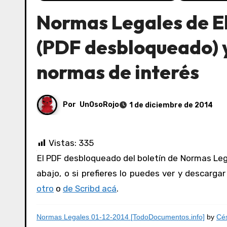
Normas Legales de El
(PDF desbloqueado) y
normas de interés
Por
UnOsoRojo
1 de diciembre de 2014
Vistas:
335
El PDF desbloqueado del boletín de Normas Legales de El Peruano del 01/12/2014 lo puedes ver y consultar acá
abajo, o si prefieres lo puedes ver y descarga
otro
o
de Scribd acá
.
Normas Legales 01-12-2014 [TodoDocumentos.info]
by
Cés