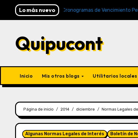
Lo más nuevo
 y SUNAT)
Cronogramas de Vencimiento Periodo Dici
Quipucont
Inicio
Mis otros blogs
Utilitarios locale
Página de inicio
2014
diciembre
Normas Legales de
Algunas Normas Legales de Interés
Boletín de 