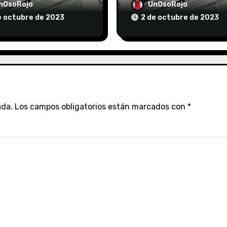
/10/2023
el 02/10/2023
nOsoRojo
UnOsoRojo
e octubre de 2023
2 de octubre de 2023
ada.
Los campos obligatorios están marcados con
*