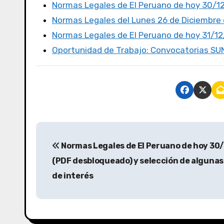
o
o
tir
Normas Legales de El Peruano de hoy 30/1
o
n
Normas Legales del Lunes 26 de Diciembre d
k
Normas Legales de El Peruano de hoy 31/1
Oportunidad de Trabajo: Convocatorias S
Normas Legales de El Peruano de hoy 30
(PDF desbloqueado) y selección de alguna
de interés