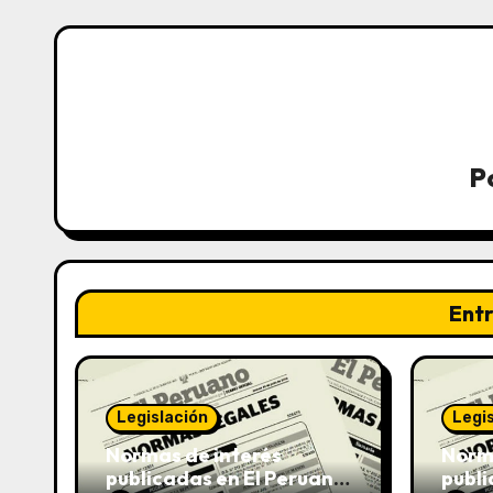
P
Ent
Legislación
Legi
Normas de interés
Norma
publicadas en El Peruano
publi