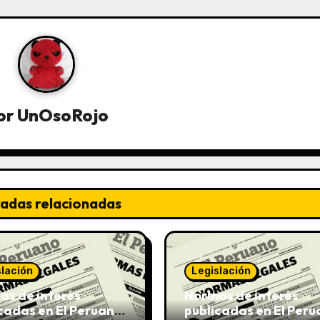
or
UnOsoRojo
radas relacionadas
slación
Legislación
s de interés
Normas de interés
cadas en El Peruano
publicadas en El Per