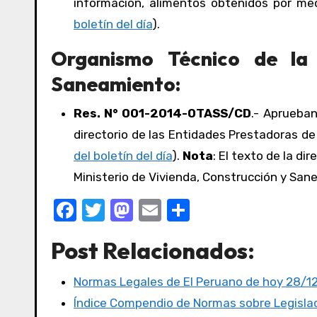
información, alimentos obtenidos por me
boletín del día
).
Organismo Técnico de la 
Saneamiento:
Res. N° 001-2014-OTASS/CD
.- Aprueban
directorio de las Entidades Prestadoras de
del boletín del día
).
Nota
: El texto de la di
Ministerio de Vivienda, Construcción y San
F
T
M
E
C
a
w
a
m
o
Post Relacionados:
c
it
st
ail
m
e
te
o
p
Normas Legales de El Peruano de hoy 28/1
b
r
d
ar
Índice Compendio de Normas sobre Legislac