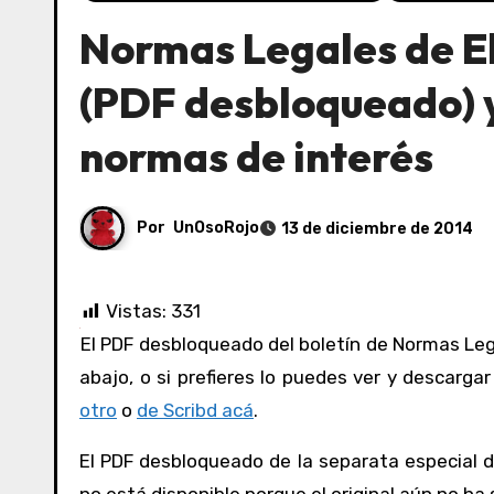
Normas Legales de El
(PDF desbloqueado) y
normas de interés
Por
UnOsoRojo
13 de diciembre de 2014
Vistas:
331
El PDF desbloqueado del boletín de Normas Legales de El Peruano del 13/12/2014 lo puedes ver y consultar acá
abajo, o si prefieres lo puedes ver y descarga
otro
o
de Scribd acá
.
El PDF desbloqueado de la separata especial d