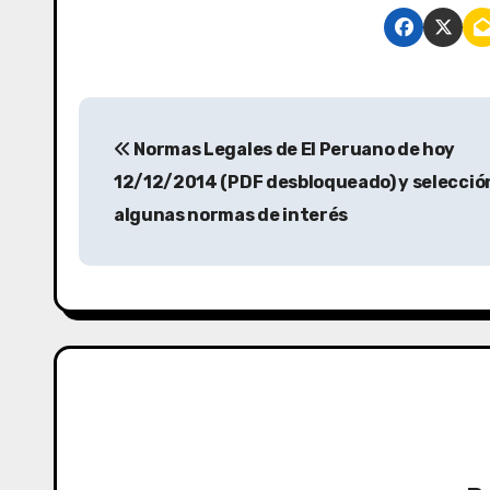
c
it
st
ail
m
e
te
o
p
b
r
d
ar
o
o
tir
o
n
Normas Legales de El Peruano de hoy
k
12/12/2014 (PDF desbloqueado) y selecció
algunas normas de interés