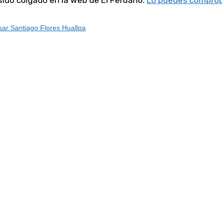
 sido colgado en la web de El Peruano.
Lo puedes comprob
ar Santiago Flores Huallpa