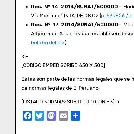
Res. N° 14-2014/SUNAT/5C0000
.- Mod
Vía Marítima” INTA-PE.08.02 (
p. 539826 / p.
Res. N° 17-2014/SUNAT/5C0000
.- Mod
Adjunta de Aduanas que establecen descri
boletín del día
).
<!–
[CODIGO EMBED SCRIBD 650 X 500]
Estas son parte de las normas legales que se h
de normas legales de El Peruano:
[LISTADO NORMAS: SUBTITULO CON H3]–>
F
T
M
E
C
a
w
a
m
o