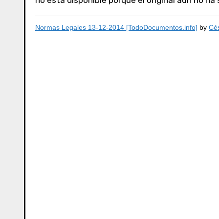
no está disponible porque el original aún no ha
Normas Legales 13-12-2014 [TodoDocumentos.info]
by
Cés