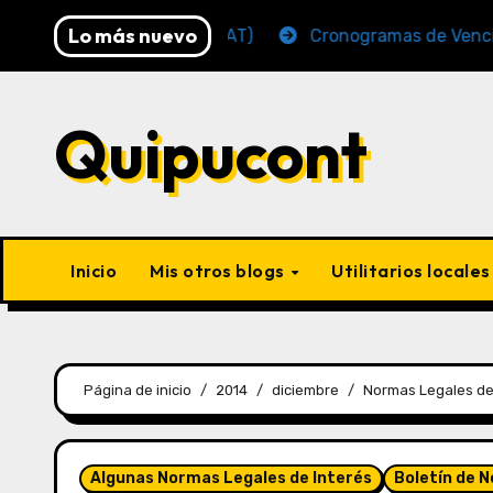
Lo más nuevo
o 2026 (AFP y SUNAT)
Cronogramas de Vencimiento P
Quipucont
Inicio
Mis otros blogs
Utilitarios locale
Página de inicio
2014
diciembre
Normas Legales de
Algunas Normas Legales de Interés
Boletín de 