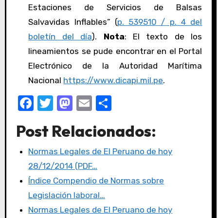
Estaciones de Servicios de Balsas
Salvavidas Inflables” (
p. 539510 / p. 4 del
boletín del día
).
Nota
: El texto de los
lineamientos se pude encontrar en el Portal
Electrónico de la Autoridad Marítima
Nacional
https://www.dicapi.mil.pe
.
F
T
M
E
C
a
w
a
m
o
Post Relacionados:
c
it
st
ail
m
e
te
o
p
Normas Legales de El Peruano de hoy
b
r
d
ar
28/12/2014 (PDF…
o
o
tir
Índice Compendio de Normas sobre
o
n
Legislación laboral…
k
Normas Legales de El Peruano de hoy