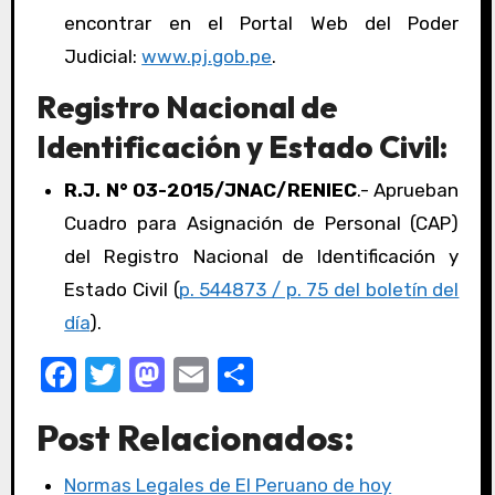
encontrar en el Portal Web del Poder
Judicial:
www.pj.gob.pe
.
Registro Nacional de
Identificación y Estado Civil:
R.J. N° 03-2015/JNAC/RENIEC
.- Aprueban
Cuadro para Asignación de Personal (CAP)
del Registro Nacional de Identificación y
Estado Civil (
p. 544873 / p. 75 del boletín del
día
).
F
T
M
E
C
a
w
a
m
o
Post Relacionados:
c
it
st
ail
m
e
te
o
p
Normas Legales de El Peruano de hoy