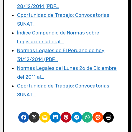
b
r
d
ar
28/12/2014 (PDF…
o
o
tir
Oportunidad de Trabajo: Convocatorias
o
n
SUNAT…
k
Índice Compendio de Normas sobre
Legislación laboral…
Normas Legales de El Peruano de hoy
31/12/2014 (PDF…
Normas Legales del Lunes 26 de Diciembre
del 2011 al…
Oportunidad de Trabajo: Convocatorias
SUNAT…