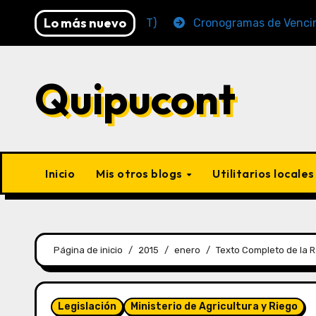
Lo más nuevo
 2026 (AFP y SUNAT)
Cronogramas de Vencimiento Pe
Quipucont
Inicio
Mis otros blogs
Utilitarios locale
Página de inicio
2015
enero
Texto Completo de la R
Legislación
Ministerio de Agricultura y Riego