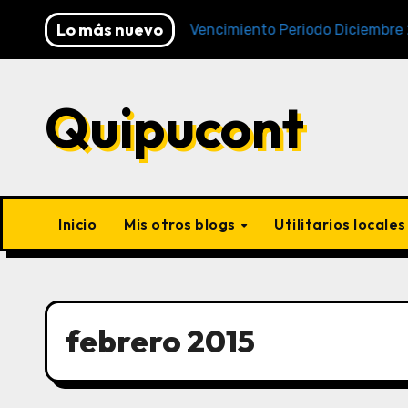
Lo más nuevo
Cronogramas de Vencimiento Periodo Diciembre 2025 (A
Quipucont
Inicio
Mis otros blogs
Utilitarios locale
febrero 2015