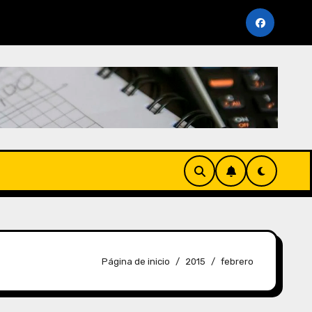
oviembre 2025 (AFP y SUNAT)
Cronogramas de Vencim
Página de inicio
2015
febrero