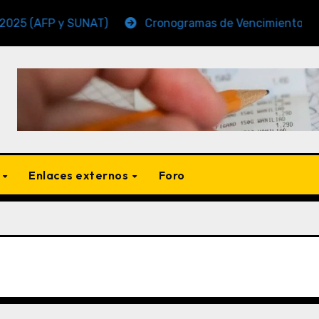
FP y SUNAT)
Cronogramas de Vencimiento Periodo N
s
Enlaces externos
Foro