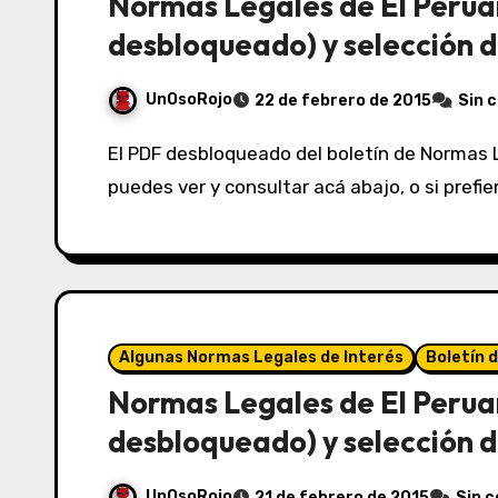
Normas Legales de El Perua
desbloqueado) y selección d
UnOsoRojo
22 de febrero de 2015
Sin 
El PDF desbloqueado del boletín de Normas Legales de El Peruano del 22/02/2015 lo
puedes ver y consultar acá abajo, o si prefi
Algunas Normas Legales de Interés
Boletín 
Normas Legales de El Perua
desbloqueado) y selección d
UnOsoRojo
21 de febrero de 2015
Sin 