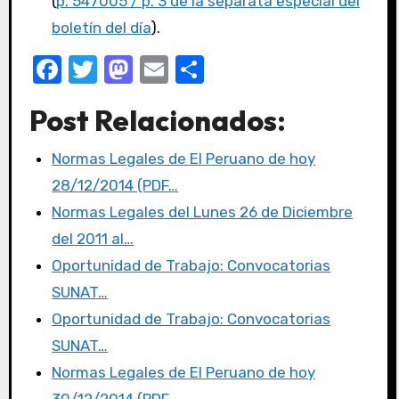
(
p. 547005 / p. 3 de la separata especial del
boletín del día
).
F
T
M
E
C
a
w
a
m
o
Post Relacionados:
c
it
st
ail
m
e
te
o
p
Normas Legales de El Peruano de hoy
b
r
d
ar
28/12/2014 (PDF…
o
o
tir
Normas Legales del Lunes 26 de Diciembre
o
n
del 2011 al…
k
Oportunidad de Trabajo: Convocatorias
SUNAT…
Oportunidad de Trabajo: Convocatorias
SUNAT…
Normas Legales de El Peruano de hoy
30/12/2014 (PDF…