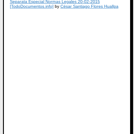
Separata Especial Normas Legales 20-02-2015
[TodoDocumentos.info]
by
César Santiago Flores Huallpa