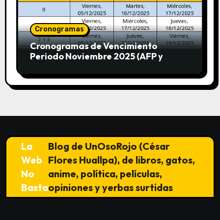
Cronogramas
Cronogramas de Vencimiento
Periodo Noviembre 2025 (AFP y
SUNAT)
La
Blog de UnOsoRojo (César
Web
Flores Huallpa), de libros, gatos,
No
anime, política, películas,
Basta
opiniones y yerbas surtidas