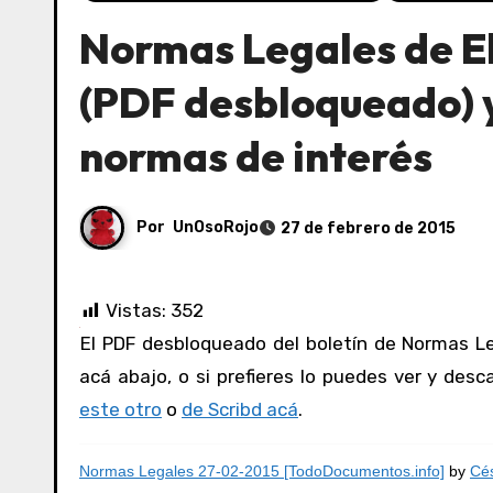
Normas Legales de E
(PDF desbloqueado) y
normas de interés
Por
UnOsoRojo
27 de febrero de 2015
Vistas:
352
El PDF desbloqueado del boletín de Normas Legales de El Peruano del 27/02/2015 lo puedes ver y consultar
acá abajo, o si prefieres lo puedes ver y des
este otro
o
de Scribd acá
.
Normas Legales 27-02-2015 [TodoDocumentos.info]
by
Cés