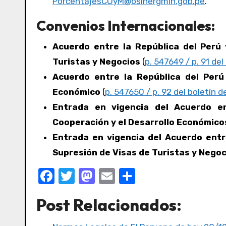
PorcentajesCOyM@osinergmin.gob.pe
.
Convenios Internacionales:
Acuerdo entre la República del Perú
Turistas y Negocios
(
p. 547649 / p. 91 del
Acuerdo entre la República del Perú
Económico
(
p. 547650 / p. 92 del boletín de
Entrada en vigencia del Acuerdo en
Cooperación y el Desarrollo Económico
Entrada en vigencia del Acuerdo entr
Supresión de Visas de Turistas y Negoc
F
T
M
E
C
a
w
a
m
o
Post Relacionados:
c
it
st
ail
m
e
te
o
p