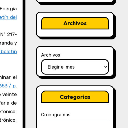
Energía
etín del
Archivos
N° 217-
emanda y
 boletín
Archivos
inar el
653 / p.
e veinte
Categorías
faria de
efónico:
Cronogramas
nico: