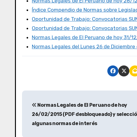
Normas Legales de El Peruano de hoy 28/1
b
r
d
ar
Índice Compendio de Normas sobre Legislac
o
o
tir
Oportunidad de Trabajo: Convocatorias S
o
n
Oportunidad de Trabajo: Convocatorias S
k
Normas Legales de El Peruano de hoy 31/1
Normas Legales del Lunes 26 de Diciembre d
Normas Legales de El Peruano de hoy
26/02/2015 (PDF desbloqueado) y selecció
algunas normas de interés