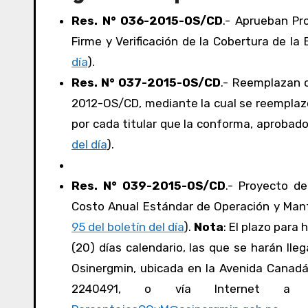
Res. N° 036-2015-OS/CD
.- Aprueban Pr
Firme y Verificación de la Cobertura de l
día
).
Res. N° 037-2015-OS/CD
.- Reemplazan 
2012-OS/CD, mediante la cual se reemplazó
por cada titular que la conforma, aprobad
del día
).
Res. N° 039-2015-OS/CD
.- Proyecto de
Costo Anual Estándar de Operación y Mant
95 del boletín del día
).
Nota
: El plazo para
(20) días calendario, las que se harán lle
Osinergmin, ubicada en la Avenida Canadá 
2240491, o vía Internet a la