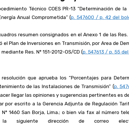
ocedimiento Técnico COES PR-13 “Determinación de la 
a Energía Anual Comprometida” (
p. 547600 / p. 42 del bol
cuadros resumen consignados en el Anexo 1 de las Res. 
 el Plan de Inversiones en Transmisión, por Area de D
o mediante Res. N° 151-2012-OS/CD (
p. 547613 / p. 55 del
 resolución que aprueba los “Porcentajes para Determ
enimiento de las Instalaciones de Transmisión” (
p. 547
 hacer llegar las opiniones y sugerencias pertinentes es d
gar por escrito a la Gerencia Adjunta de Regulación Tari
N° 1460 San Borja, Lima.; o bien vía fax al número tel
 siguiente dirección de correo electró