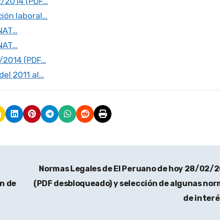
2/2014 (PDF…
ión laboral…
UNAT…
UNAT…
2/2014 (PDF…
el 2011 al…
Normas Legales de El Peruano de hoy 28/02/
n de
(PDF desbloqueado) y selección de algunas no
de inter