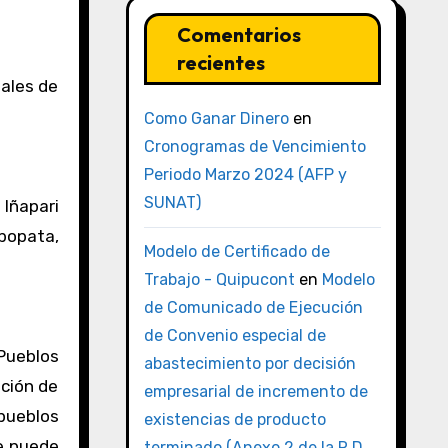
Comentarios
recientes
gales de
Como Ganar Dinero
en
Cronogramas de Vencimiento
Periodo Marzo 2024 (AFP y
SUNAT)
 Iñapari
mbopata,
Modelo de Certificado de
Trabajo - Quipucont
en
Modelo
de Comunicado de Ejecución
de Convenio especial de
 Pueblos
abastecimiento por decisión
ación de
empresarial de incremento de
pueblos
existencias de producto
se puede
terminado (Anexo 2 de la R.D.