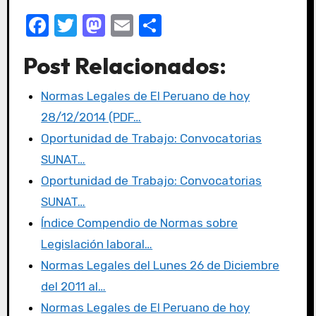
F
T
M
E
C
a
w
a
m
o
Post Relacionados:
c
it
st
ail
m
e
te
o
p
Normas Legales de El Peruano de hoy
b
r
d
ar
28/12/2014 (PDF…
o
o
tir
Oportunidad de Trabajo: Convocatorias
o
n
SUNAT…
k
Oportunidad de Trabajo: Convocatorias
SUNAT…
Índice Compendio de Normas sobre
Legislación laboral…
Normas Legales del Lunes 26 de Diciembre
del 2011 al…
Normas Legales de El Peruano de hoy