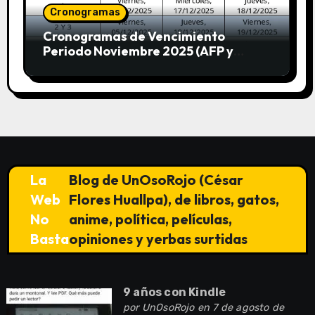
Cronogramas
Cronogramas de Vencimiento
Periodo Noviembre 2025 (AFP y
SUNAT)
La
Blog de UnOsoRojo (César
Web
Flores Huallpa), de libros, gatos,
No
anime, política, películas,
Basta
opiniones y yerbas surtidas
9 años con Kindle
por
UnOsoRojo
en 7 de agosto de