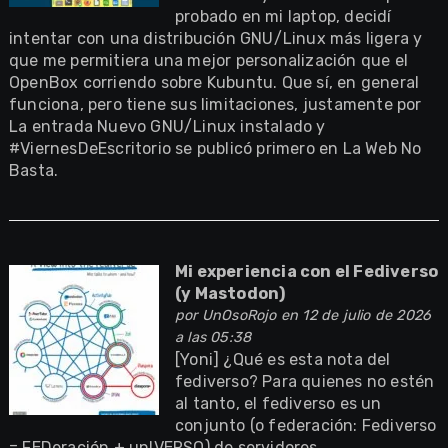
probado en mi laptop, decidí
intentar con una distribución GNU/Linux más ligera y
que me permitiera una mejor personalización que el
OpenBox corriendo sobre Kubuntu. Que sí, en general
funciona, pero tiene sus limitaciones, justamente por
La entrada Nuevo GNU/Linux instalado y
#ViernesDeEscritorio se publicó primero en La Web No
Basta.
Mi experiencia con el Fediverso
(y Mastodon)
por
UnOsoRojo
en 12 de julio de 2026
a las 05:38
[Yoni] ¿Qué es esta nota del
fediverso? Para quienes no estén
al tanto, el fediverso es un
conjunto (o federación: Fediverso
= FEDeración + unIVERSO) de servidores