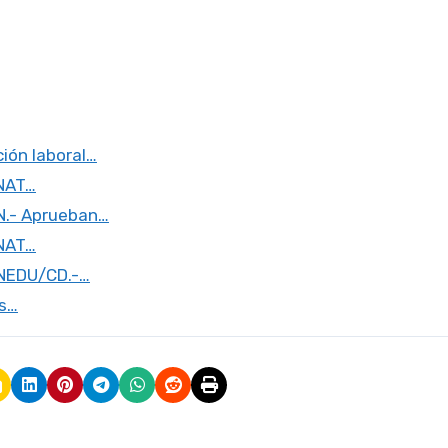
ión laboral…
UNAT…
N.- Aprueban…
UNAT…
UNEDU/CD.-…
os…