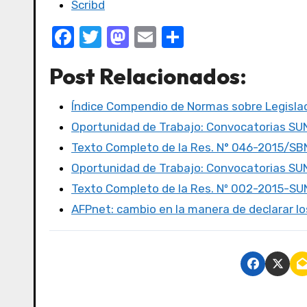
Scribd
F
T
M
E
C
a
w
a
m
o
Post Relacionados:
c
it
st
ail
m
e
te
o
p
Índice Compendio de Normas sobre Legislac
b
r
d
ar
Oportunidad de Trabajo: Convocatorias S
o
o
tir
Texto Completo de la Res. N° 046-2015/SB
o
n
Oportunidad de Trabajo: Convocatorias S
k
Texto Completo de la Res. Nº 002-2015-S
AFPnet: cambio en la manera de declarar l