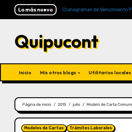
Lo más nuevo
FP y SUNAT)
Cronogramas de Vencimiento Periodo Di
Quipucont
Inicio
Mis otros blogs
Utilitarios locale
Página de inicio
2015
julio
Modelo de Carta Comunic
Modelos de Cartas
Trámites Laborales