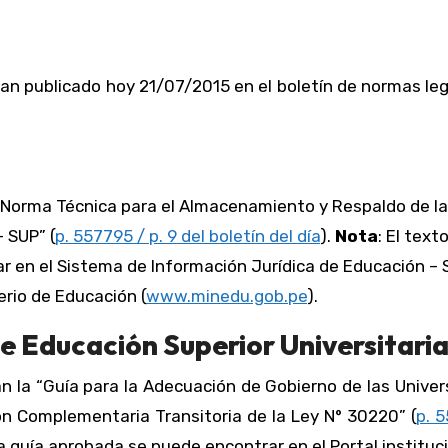
an publicado hoy 21/07/2015 en el boletín de normas le
 “Norma Técnica para el Almacenamiento y Respaldo de la
– SUP” (
p. 557795 / p. 9 del boletín del día
).
Nota
: El text
 en el Sistema de Información Jurídica de Educación – S
terio de Educación (
www.minedu.gob.pe
).
 Educación Superior Universitaria
an la “Guía para la Adecuación de Gobierno de las Unive
ón Complementaria Transitoria de la Ley N° 30220” (
p. 
 la guía aprobada se puede encontrar en el Portal instituc