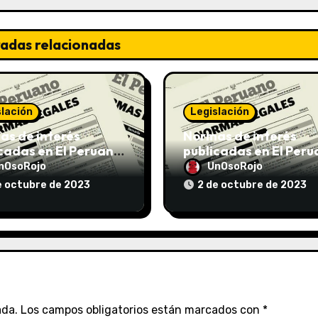
radas relacionadas
slación
Legislación
s de interés
Normas de interés
cadas en El Peruano
publicadas en El Per
/10/2023
el 02/10/2023
nOsoRojo
UnOsoRojo
e octubre de 2023
2 de octubre de 2023
ada.
Los campos obligatorios están marcados con
*