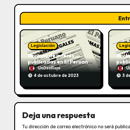
Ent
Legislación
Legi
Normas de interés
Norma
publicadas en El Peruano
publi
el 04/10/2023
el 03
UnOsoRojo
U
4 de octubre de 2023
3 d
Deja una respuesta
Tu dirección de correo electrónico no será public