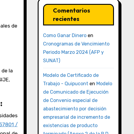
Comentarios
recientes
gales de
Como Ganar Dinero
en
Cronogramas de Vencimiento
Periodo Marzo 2024 (AFP y
SUNAT)
o de la
Modelo de Certificado de
IJE,
Trabajo - Quipucont
en
Modelo
de Comunicado de Ejecución
de Convenio especial de
:
abastecimiento por decisión
rsidades
empresarial de incremento de
557801 /
existencias de producto
ional de
terminado (Anexo 2 de la R.D.