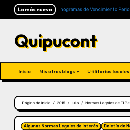
Lo más nuevo
 y SUNAT)
Cronogramas de Vencimiento Periodo Nov
Quipucont
Inicio
Mis otros blogs
Utilitarios locale
Página de inicio
2015
julio
Normas Legales de El Pe
Algunas Normas Legales de Interés
Boletín de 