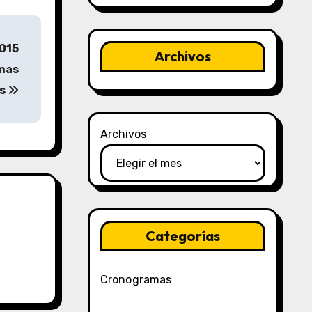
2015
Archivos
rmas
és
Archivos
Categorías
Cronogramas