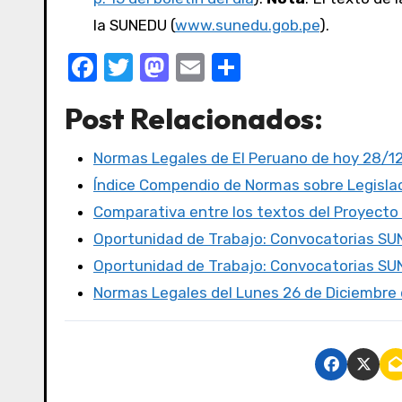
la SUNEDU (
www.sunedu.gob.pe
).
F
T
M
E
C
a
w
a
m
o
Post Relacionados:
c
it
st
ail
m
e
te
o
p
Normas Legales de El Peruano de hoy 28/1
b
r
d
ar
Índice Compendio de Normas sobre Legislac
o
o
tir
Comparativa entre los textos del Proyecto
o
n
Oportunidad de Trabajo: Convocatorias S
k
Oportunidad de Trabajo: Convocatorias S
Normas Legales del Lunes 26 de Diciembre d