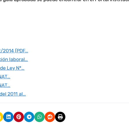
2/2014 (PDF…
ión laboral…
 de Ley N°…
UNAT…
UNAT…
el 2011 al…