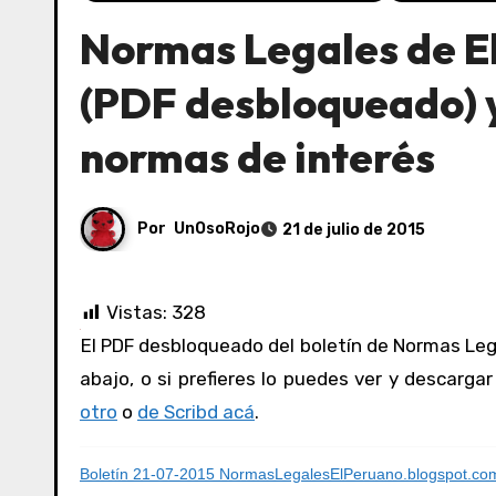
Normas Legales de El
(PDF desbloqueado) y
normas de interés
Por
UnOsoRojo
21 de julio de 2015
Vistas:
328
El PDF desbloqueado del boletín de Normas Legales de El Peruano del 21/07/2015 lo puedes ver y consultar acá
abajo, o si prefieres lo puedes ver y descarga
otro
o
de Scribd acá
.
Boletín 21-07-2015 NormasLegalesElPeruano.blogspot.co