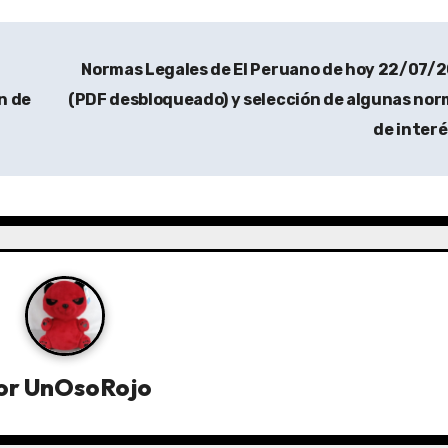
Normas Legales de El Peruano de hoy 22/07/
n de
(PDF desbloqueado) y selección de algunas no
de inter
or
UnOsoRojo