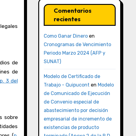
Comentarios
recientes
legales
Como Ganar Dinero
en
Cronogramas de Vencimiento
Periodo Marzo 2024 (AFP y
SUNAT)
dios de
ines de
Modelo de Certificado de
p. 3 del
Trabajo - Quipucont
en
Modelo
de Comunicado de Ejecución
de Convenio especial de
abastecimiento por decisión
s sobre
empresarial de incremento de
tidades
existencias de producto
ores (
p.
terminado (Anexo 2 de la R.D.