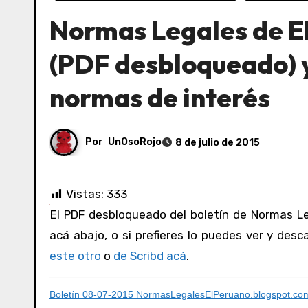
Normas Legales de E
(PDF desbloqueado) y
normas de interés
Por
UnOsoRojo
8 de julio de 2015
Vistas:
333
El PDF desbloqueado del boletín de Normas Legales de El Peruano del 08/07/2015 lo puedes ver y consultar
acá abajo, o si prefieres lo puedes ver y des
este otro
o
de Scribd acá
.
Boletín 08-07-2015 NormasLegalesElPeruano.blogspot.co