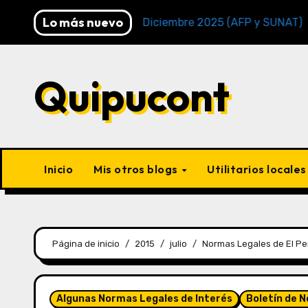
Lo más nuevo
cimiento Periodo Diciembre 2025 (AFP y SUNAT)
Cro
Quipucont
Inicio
Mis otros blogs
Utilitarios locale
Página de inicio
2015
julio
Normas Legales de El Pe
Algunas Normas Legales de Interés
Boletín de 