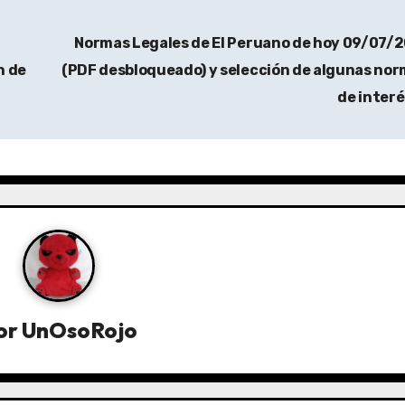
Normas Legales de El Peruano de hoy 09/07/
n de
(PDF desbloqueado) y selección de algunas no
de inter
or
UnOsoRojo