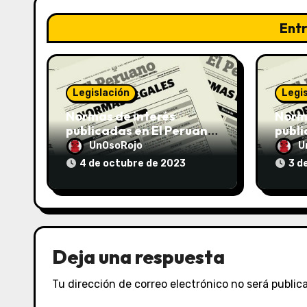
Ent
Legislación
Legi
Normas de interés
Norma
publicadas en El Peruano
publi
el 04/10/2023
el 03
UnOsoRojo
U
4 de octubre de 2023
3 d
Deja una respuesta
Tu dirección de correo electrónico no será public