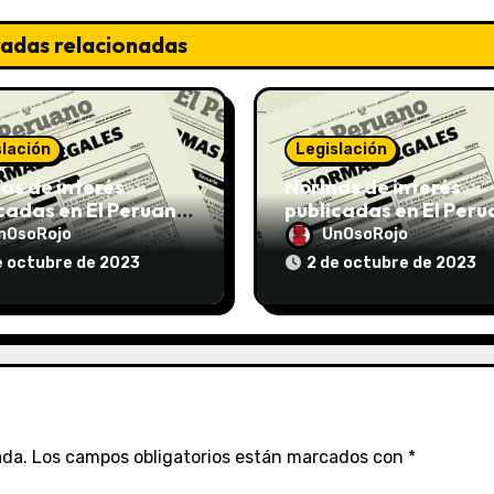
radas relacionadas
slación
Legislación
s de interés
Normas de interés
cadas en El Peruano
publicadas en El Per
/10/2023
el 02/10/2023
nOsoRojo
UnOsoRojo
e octubre de 2023
2 de octubre de 2023
ada.
Los campos obligatorios están marcados con
*