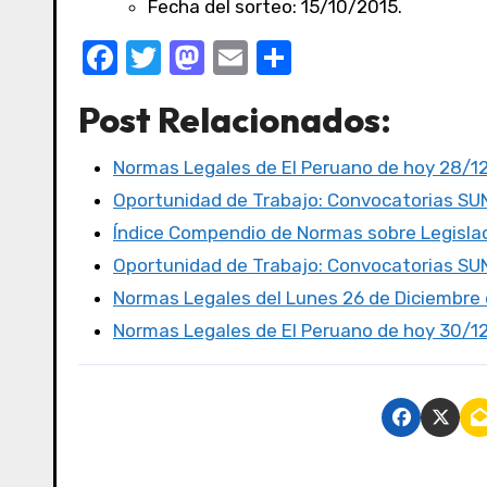
Fecha del sorteo: 15/10/2015.
F
T
M
E
C
a
w
a
m
o
Post Relacionados:
c
it
st
ail
m
e
te
o
p
Normas Legales de El Peruano de hoy 28/1
b
r
d
ar
Oportunidad de Trabajo: Convocatorias S
o
o
tir
Índice Compendio de Normas sobre Legislac
o
n
Oportunidad de Trabajo: Convocatorias S
k
Normas Legales del Lunes 26 de Diciembre d
Normas Legales de El Peruano de hoy 30/1