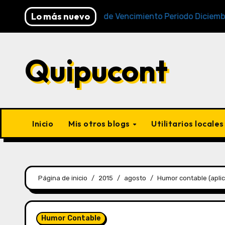
Lo más nuevo
Cronogramas de Vencimiento Periodo Diciembre 2025 (
Quipucont
Inicio
Mis otros blogs
Utilitarios locale
Página de inicio
2015
agosto
Humor contable (aplic
Humor Contable