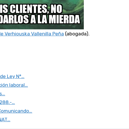
e Verhiouska Vallenilla Peña
(abogada).
 de Ley N°…
ión laboral…
os…
0288.-…
r Comunicando…
UNAT…