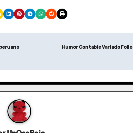
 peruano
Humor Contable Variado Folio
or
UnOsoRojo