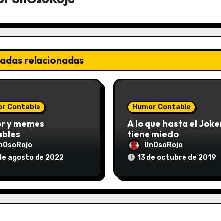
radas relacionadas
r Contable
Humor Contable
r y memes
A lo que hasta el Joker
ables
tiene miedo
nOsoRojo
UnOsoRojo
de agosto de 2022
13 de octubre de 2019