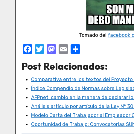
Tomado del
facebook d
F
T
M
E
C
a
w
a
m
o
Post Relacionados:
c
it
st
ail
m
e
te
o
p
Comparativa entre los textos del Proyecto
b
r
d
ar
Índice Compendio de Normas sobre Legislac
o
o
tir
AFPnet: cambio en la manera de declarar l
o
n
Análisis artículo por artículo de la Ley N° 3
k
Modelo Carta del Trabajador al Empleado
Oportunidad de Trabajo: Convocatorias S