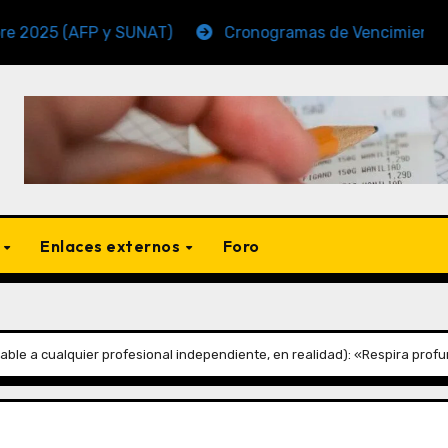
AFP y SUNAT)
Cronogramas de Vencimiento Periodo N
s
Enlaces externos
Foro
able a cualquier profesional independiente, en realidad): «Respira prof