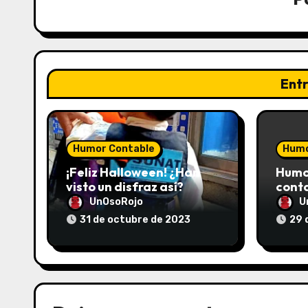
Ent
Humor Contable
Humo
¡Feliz Halloween! ¿Han
Humo
visto un disfraz así?
cont
UnOsoRojo
U
31 de octubre de 2023
29 