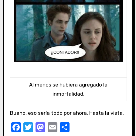
Al menos se hubiera agregado la
inmortalidad.
Bueno, eso sería todo por ahora. Hasta la vista.
F
T
M
E
C