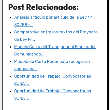
a
w
a
m
o
Post Relacionados:
c
it
st
ail
m
e
te
o
p
Análisis artículo por artículo de la Ley N°
b
r
d
ar
30288.-…
o
o
tir
Comparativa entre los textos del Proyecto
o
n
de Ley N°…
k
Modelo Carta del Trabajador al Empleador
Comunicando…
Modelo de Carta Poder para recoger un
cheque no…
Oportunidad de Trabajo: Convocatorias
SUNAT…
Oportunidad de Trabajo: Convocatorias
SUNAT…