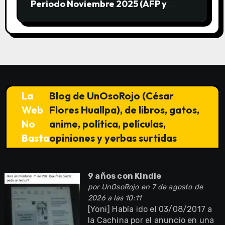
Periodo Noviembre 2025 (AFP y
SUNAT)
La
Blog de UnOsoRojo (César
Web
Flores Huallpa), de libros, gatos,
No
anime, política, películas,
Basta
opiniones y yerbas surtidas
9 años con Kindle
por
UnOsoRojo
en 7 de agosto de
2026 a las 10:11
[Yoni] Había ido el 03/08/2017 a
la Cachina por el anuncio en una