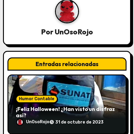
Por
UnOsoRojo
Entradas relacionadas
Humor Contable
¡Feliz Halloween! ¿Han visto un disfraz
así?
UnOsoRojo
31 de octubre de 2023