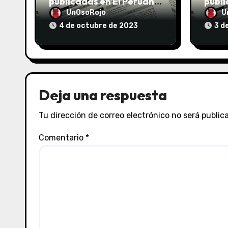
publicadas en El Peruano
publi
el 04/10/2023
el 03
UnOsoRojo
U
4 de octubre de 2023
3 d
Deja una respuesta
Tu dirección de correo electrónico no será public
Comentario
*