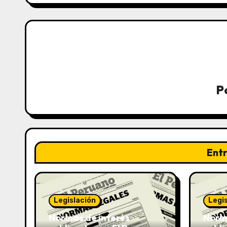
P
Ent
Legislación
Legi
Normas de interés
Norma