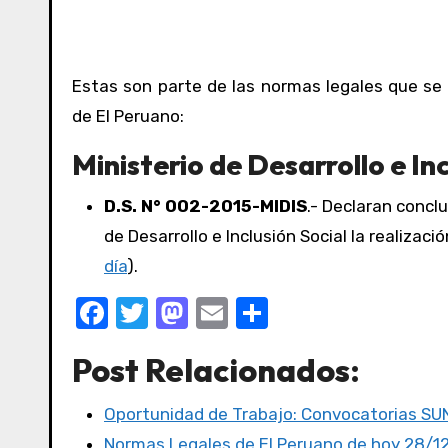
Estas son parte de las normas legales que se
de El Peruano:
Ministerio de Desarrollo e Inc
D.S. N° 002-2015-MIDIS
.- Declaran concl
de Desarrollo e Inclusión Social la realizac
día
).
F
T
M
E
C
a
w
a
m
o
Post Relacionados:
c
it
st
ail
m
e
te
o
p
Oportunidad de Trabajo: Convocatorias S
b
r
d
ar
Normas Legales de El Peruano de hoy 28/1