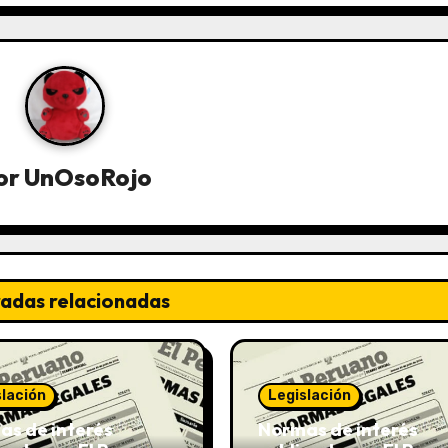
or
UnOsoRojo
radas relacionadas
slación
Legislación
s de interés
Normas de interés