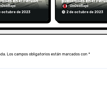
cadas en El Peruano
publicadas en El Per
/10/2023
el 02/10/2023
nOsoRojo
UnOsoRojo
e octubre de 2023
2 de octubre de 2023
ada.
Los campos obligatorios están marcados con
*