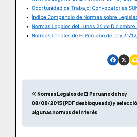
o
o
tir
Oportunidad de Trabajo: Convocatorias S
o
n
Índice Compendio de Normas sobre Legislac
k
Normas Legales del Lunes 26 de Diciembre d
Normas Legales de El Peruano de hoy 31/1
Normas Legales de El Peruano de hoy
08/08/2015 (PDF desbloqueado) y selecció
algunas normas de interés