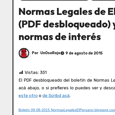
Normas Legales de E
(PDF desbloqueado) y
normas de interés
Por
UnOsoRojo
9 de agosto de 2015
Vistas:
351
El PDF desbloqueado del boletín de Normas Legales de El Peruano del 09/08/2015 lo puedes ver y consultar
acá abajo, o si prefieres lo puedes ver y des
este otro
o
de Scribd acá
.
Boletín 09-08-2015 NormasLegalesElPeruano.blogspot.co