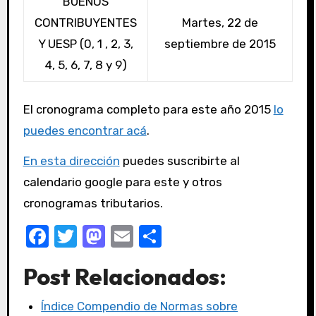
BUENOS
CONTRIBUYENTES
Martes, 22 de
Y UESP (0, 1 , 2, 3,
septiembre de 2015
4, 5, 6, 7, 8 y 9)
El cronograma completo para este año 2015
lo
puedes encontrar acá
.
En esta dirección
puedes suscribirte al
calendario google para este y otros
cronogramas tributarios.
F
T
M
E
C
a
w
a
m
o
Post Relacionados:
c
it
st
ail
m
e
te
o
p
Índice Compendio de Normas sobre