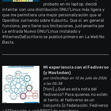
probado en mi laptop, decidí
intentar con una distribución GNU/Linux más ligera y
que me permitiera una mejor personalización que el
OpenBox corriendo sobre Kubuntu. Que sí, en general
funciona, pero tiene sus limitaciones, justamente por
La entrada Nuevo GNU/Linux instalado y
#ViernesDeEscritorio se publicó primero en La Web No
Basta.
Mi experiencia con el Fediverso
(y Mastodon)
por
UnOsoRojo
en 12 de julio de 2026
a las 05:38
[Yoni] ¿Qué es esta nota del
fediverso? Para quienes no estén
al tanto, el fediverso es un
conjunto (o federación: Fediverso
= FEDeración + unIVERSO) de servidores