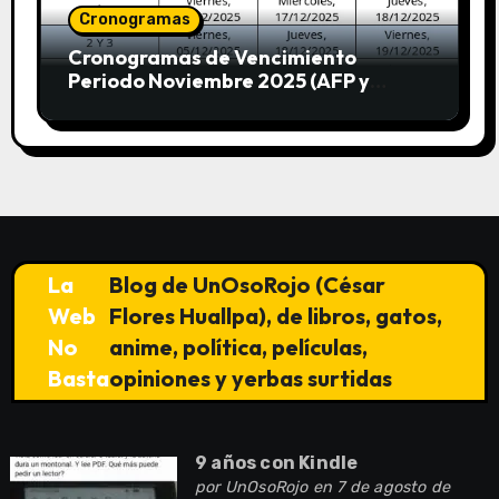
Cronogramas
Cronogramas de Vencimiento
Periodo Noviembre 2025 (AFP y
SUNAT)
La
Blog de UnOsoRojo (César
Web
Flores Huallpa), de libros, gatos,
No
anime, política, películas,
Basta
opiniones y yerbas surtidas
9 años con Kindle
por
UnOsoRojo
en 7 de agosto de