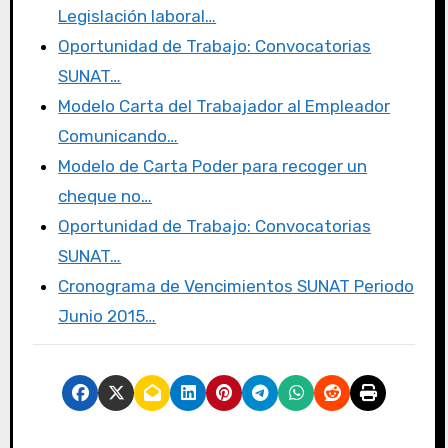
b
r
d
ar
Legislación laboral…
o
o
tir
Oportunidad de Trabajo: Convocatorias
o
n
SUNAT…
k
Modelo Carta del Trabajador al Empleador
Comunicando…
Modelo de Carta Poder para recoger un
cheque no…
Oportunidad de Trabajo: Convocatorias
SUNAT…
Cronograma de Vencimientos SUNAT Periodo
Junio 2015…