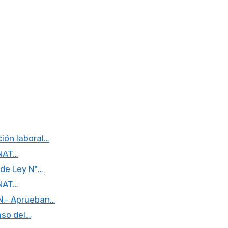
ión laboral…
UNAT…
 de Ley N°…
UNAT…
N.- Aprueban…
aso del…