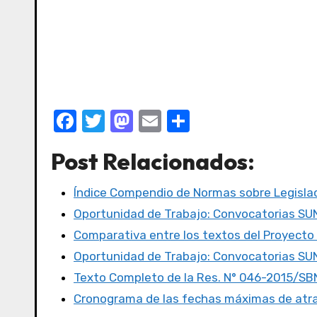
F
T
M
E
C
a
w
a
m
o
Post Relacionados:
c
it
st
ail
m
e
te
o
p
Índice Compendio de Normas sobre Legislac
b
r
d
ar
Oportunidad de Trabajo: Convocatorias S
o
o
tir
Comparativa entre los textos del Proyecto
o
n
Oportunidad de Trabajo: Convocatorias S
k
Texto Completo de la Res. N° 046-2015/SB
Cronograma de las fechas máximas de atr