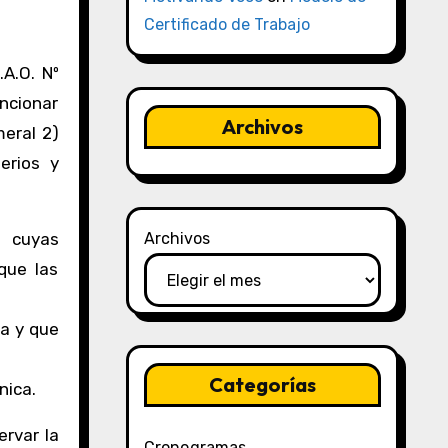
Certificado de Trabajo
A.O. Nº
cionar
Archivos
meral 2)
erios y
a cuyas
Archivos
que las
ca y que
Categorías
nica.
ervar la
Cronogramas