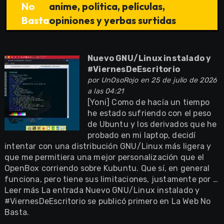
No
anime, política, películas,
Basta
opiniones y yerbas surtidas
Nuevo GNU/Linux instalado y
#ViernesDeEscritorio
por
UnOsoRojo
en 25 de julio de 2026
a las 04:21
[Yoni] Como de hacía un tiempo
he estado sufriendo con el peso
de Ubuntu y los derivados que he
probado en mi laptop, decidí
intentar con una distribución GNU/Linux más ligera y
que me permitiera una mejor personalización que el
OpenBox corriendo sobre Kubuntu. Que sí, en general
funciona, pero tiene sus limitaciones, justamente por …
Leer más La entrada Nuevo GNU/Linux instalado y
#ViernesDeEscritorio se publicó primero en La Web No
Basta.