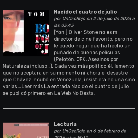
Nacido el cuatro de julio
por
UnOsoRojo
en 2 de julio de 2026 a
las 03:43
[Yoni] Oliver Stone no es mi
director de cine favorito, pero no
le puedo negar que ha hecho un
puñado de buenas películas
(Pelotón, JFK, Asesinos por
Naturaleza incluso…). Cada vez más político él, lamento
que no aceptara en su momento ni ahora el desastre
que Chávez incubó en Venezuela, insistiera no una sino
varias …Leer más La entrada Nacido el cuatro de julio
se publicó primero en La Web No Basta.
Lecturia
por
UnOsoRojo
en 6 de febrero de
2026 a las 15:12