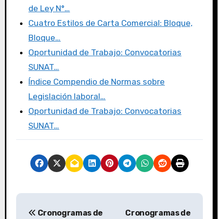
o
o
tir
de Ley N°…
o
n
Cuatro Estilos de Carta Comercial: Bloque,
k
Bloque…
Oportunidad de Trabajo: Convocatorias
SUNAT…
Índice Compendio de Normas sobre
Legislación laboral…
Oportunidad de Trabajo: Convocatorias
SUNAT…
Cronogramas de
Cronogramas de