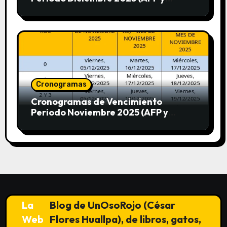
SUNAT)
Cronogramas
Cronogramas de Vencimiento
Periodo Noviembre 2025 (AFP y
SUNAT)
La
Blog de UnOsoRojo (César
Web
Flores Huallpa), de libros, gatos,