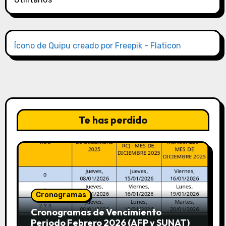
Ícono de Quipu creado por Freepik - Flaticon
Te has perdido
Cronogramas
Cronogramas de Vencimiento
Periodo Febrero 2026 (AFP y SUNAT)