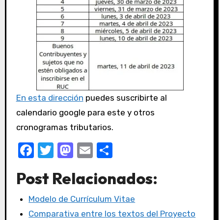
En esta dirección
puedes suscribirte al
calendario google para este y otros
cronogramas tributarios.
F
T
M
E
C
a
w
a
m
o
Post Relacionados:
c
it
st
ail
m
e
te
o
p
Modelo de Currículum Vitae
b
r
d
ar
Comparativa entre los textos del Proyecto