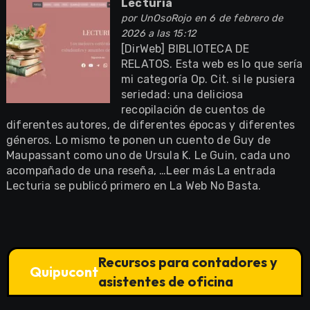
Lecturia
por
UnOsoRojo
en 6 de febrero de
2026 a las 15:12
[DirWeb] BIBLIOTECA DE
RELATOS. Esta web es lo que sería
mi categoría Op. Cit. si le pusiera
seriedad: una deliciosa
recopilación de cuentos de
diferentes autores, de diferentes épocas y diferentes
géneros. Lo mismo te ponen un cuento de Guy de
Maupassant como uno de Ursula K. Le Guin, cada uno
acompañado de una reseña, …Leer más La entrada
Lecturia se publicó primero en La Web No Basta.
Recursos para contadores y
Quipucont
asistentes de oficina