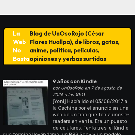
La
Blog de UnOsoRojo (César
Web
Flores Huallpa), de libros, gatos,
No
anime, política, películas,
Basta
opiniones y yerbas surtidas
9 años con Kindle
por
UnOsoRojo
en 7 de agosto de
2026 a las 10:11
[Yoni] Había ido el 03/08/2017 a
la Cachina por el anuncio en una
web de un tipo que tenía unos e-
readers en venta. Era un puesto
de celulares. Tenía tres, el Kindle
que terminé llevándome, un PRS Sony y un modelo