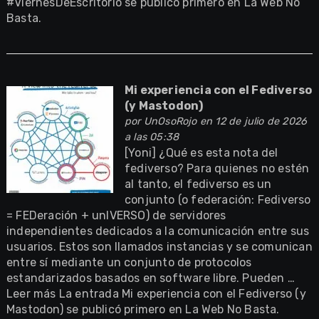
#ViernesDeEscritorio se publicó primero en La Web No
Basta.
Mi experiencia con el Fediverso
(y Mastodon)
por
UnOsoRojo
en 12 de julio de 2026
a las 05:38
[Yoni] ¿Qué es esta nota del
fediverso? Para quienes no estén
al tanto, el fediverso es un
conjunto (o federación: Fediverso
= FEDeración + unIVERSO) de servidores
independientes dedicados a la comunicación entre sus
usuarios. Estos son llamados instancias y se comunican
entre sí mediante un conjunto de protocolos
estandarizados basados en software libre. Pueden …
Leer más La entrada Mi experiencia con el Fediverso (y
Mastodon) se publicó primero en La Web No Basta.