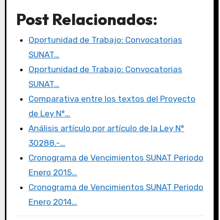
a
w
a
m
o
Post Relacionados:
c
it
st
ail
m
e
te
o
p
Oportunidad de Trabajo: Convocatorias
b
r
d
ar
SUNAT…
o
o
tir
Oportunidad de Trabajo: Convocatorias
o
n
SUNAT…
k
Comparativa entre los textos del Proyecto
de Ley N°…
Análisis artículo por artículo de la Ley N°
30288.-…
Cronograma de Vencimientos SUNAT Periodo
Enero 2015…
Cronograma de Vencimientos SUNAT Periodo
Enero 2014…