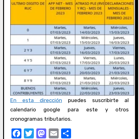
En esta dirección
puedes suscribirte al
calendario google para este y otros
cronogramas tributarios.
F
T
M
E
C