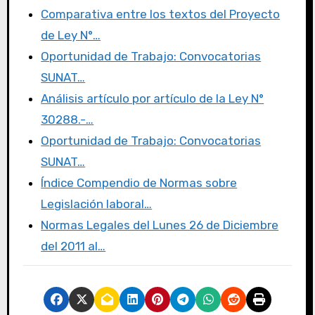
e
te
o
p
Comparativa entre los textos del Proyecto
b
r
d
ar
de Ley N°…
o
o
tir
Oportunidad de Trabajo: Convocatorias
o
n
SUNAT…
k
Análisis artículo por artículo de la Ley N°
30288.-…
Oportunidad de Trabajo: Convocatorias
SUNAT…
Índice Compendio de Normas sobre
Legislación laboral…
Normas Legales del Lunes 26 de Diciembre
del 2011 al…