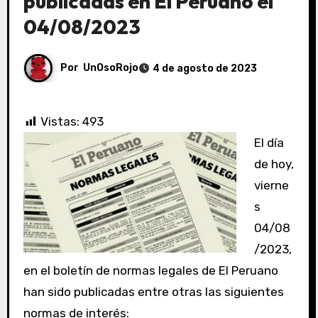
publicadas en El Peruano el
04/08/2023
Por
UnOsoRojo
4 de agosto de 2023
Vistas:
493
El día
de hoy,
vierne
s
04/08
/2023,
en el boletín de normas legales de El Peruano
han sido publicadas entre otras las siguientes
normas de interés: