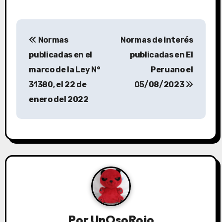
Normas
Normas de interés
publicadas en el
publicadas en El
marco de la Ley N°
Peruano el
31380, el 22 de
05/08/2023
enero del 2022
Por
UnOsoRojo