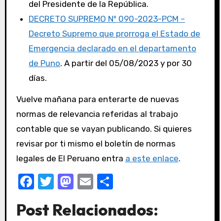
del Presidente de la República.
DECRETO SUPREMO Nº 090-2023-PCM –
Decreto Supremo que prorroga el Estado de
Emergencia declarado en el departamento
de Puno
. A partir del 05/08/2023 y por 30
días.
Vuelve mañana para enterarte de nuevas
normas de relevancia referidas al trabajo
contable que se vayan publicando. Si quieres
revisar por ti mismo el boletín de normas
legales de El Peruano entra
a este enlace
.
F
T
M
E
C
a
w
a
m
o
Post Relacionados:
c
it
st
ail
m