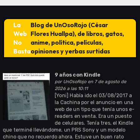
La
Blog de UnOsoRojo (César
Web
Flores Huallpa), de libros, gatos,
No
anime, política, películas,
Basta
opiniones y yerbas surtidas
9 años con Kindle
por
UnOsoRojo
en 7 de agosto de
2026 a las 10:11
[Yoni] Había ido el 03/08/2017 a
la Cachina por el anuncio en una
web de un tipo que tenía unos e-
readers en venta. Era un puesto
de celulares. Tenía tres, el Kindle
que terminé llevándome, un PRS Sony y un modelo
chino que no recuerdo ahora. Estuve un buen rato