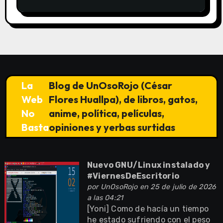
SUNAT)
La
Blog de UnOsoRojo (César
Web
Flores Huallpa), de libros, gatos,
No
anime, política, películas,
Basta
opiniones y yerbas surtidas
Nuevo GNU/Linux instalado y
#ViernesDeEscritorio
por
UnOsoRojo
en 25 de julio de 2026
a las 04:21
[Yoni] Como de hacía un tiempo
he estado sufriendo con el peso