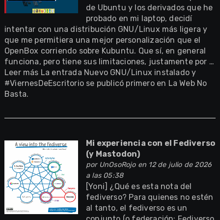
de Ubuntu y los derivados que he
probado en mi laptop, decidí
intentar con una distribución GNU/Linux más ligera y
que me permitiera una mejor personalización que el
OpenBox corriendo sobre Kubuntu. Que sí, en general
funciona, pero tiene sus limitaciones, justamente por …
Leer más La entrada Nuevo GNU/Linux instalado y
#ViernesDeEscritorio se publicó primero en La Web No
Basta.
Mi experiencia con el Fediverso
(y Mastodon)
por
UnOsoRojo
en 12 de julio de 2026
a las 05:38
[Yoni] ¿Qué es esta nota del
fediverso? Para quienes no estén
al tanto, el fediverso es un
conjunto (o federación: Fediverso