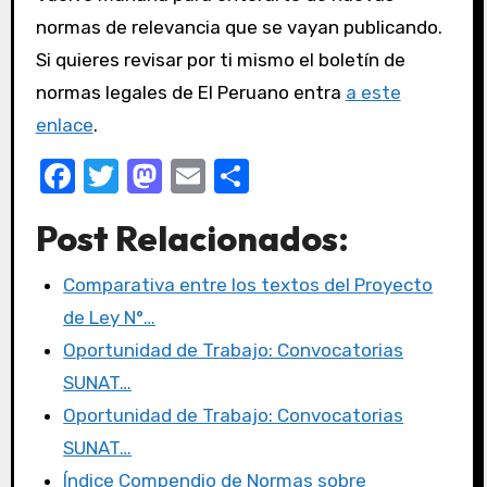
normas de relevancia que se vayan publicando.
Si quieres revisar por ti mismo el boletín de
normas legales de El Peruano entra
a este
enlace
.
F
T
M
E
C
a
w
a
m
o
Post Relacionados:
c
it
st
ail
m
e
te
o
p
Comparativa entre los textos del Proyecto
b
r
d
ar
de Ley N°…
o
o
tir
Oportunidad de Trabajo: Convocatorias
o
n
SUNAT…
k
Oportunidad de Trabajo: Convocatorias
SUNAT…
Índice Compendio de Normas sobre