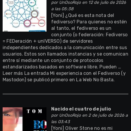
por
UnOsoRojo
en 12 de julio de 2026
a las 05:38
[Yoni] ¿Qué es esta nota del
fediverso? Para quienes no estén
al tanto, el fediverso es un
conjunto (o federación: Fediverso
= FEDeración + unIVERSO) de servidores
independientes dedicados a la comunicación entre sus
usuarios. Estos son llamados instancias y se comunican
entre sí mediante un conjunto de protocolos
estandarizados basados en software libre. Pueden …
Leer más La entrada Mi experiencia con el Fediverso (y
Mastodon) se publicó primero en La Web No Basta.
Nacido el cuatro de julio
por
UnOsoRojo
en 2 de julio de 2026 a
las 03:43
[Yoni] Oliver Stone no es mi