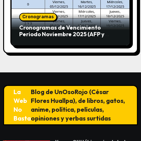
Cronogramas
Cronogramas de Vencimiento
Periodo Noviembre 2025 (AFP y
SUNAT)
La
Blog de UnOsoRojo (César
Web
Flores Huallpa), de libros, gatos,
No
anime, política, películas,
Basta
opiniones y yerbas surtidas