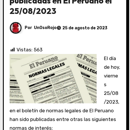
publicadas en El Peruano el
25/08/2023
Por
UnOsoRojo
25 de agosto de 2023
Vistas:
563
El día
de hoy,
vierne
s
25/08
/2023,
en el boletín de normas legales de El Peruano
han sido publicadas entre otras las siguientes
normas de interés: