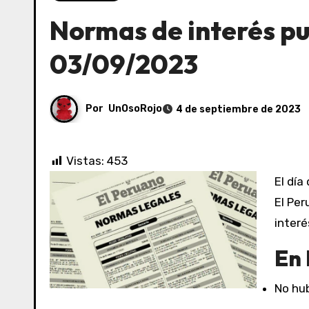
Normas de interés pu
03/09/2023
Por
UnOsoRojo
4 de septiembre de 2023
Vistas:
453
El día
El Per
interé
En 
No hub