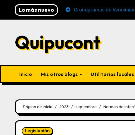
Lo más nuevo
6 (AFP y SUNAT)
Cronogramas de Vencimiento Period
Quipucont
Inicio
Mis otros blogs
Utilitarios locale
Página de inicio
2023
septiembre
Normas de interé
Legislación