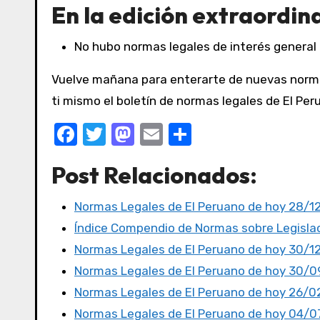
En la edición extraordin
No hubo normas legales de interés general 
Vuelve mañana para enterarte de nuevas normas
ti mismo el boletín de normas legales de El Pe
F
T
M
E
C
a
w
a
m
o
Post Relacionados:
c
it
st
ail
m
e
te
o
p
Normas Legales de El Peruano de hoy 28/1
b
r
d
ar
Índice Compendio de Normas sobre Legislac
o
o
tir
Normas Legales de El Peruano de hoy 30/1
o
n
Normas Legales de El Peruano de hoy 30/0
k
Normas Legales de El Peruano de hoy 26/0
Normas Legales de El Peruano de hoy 04/0