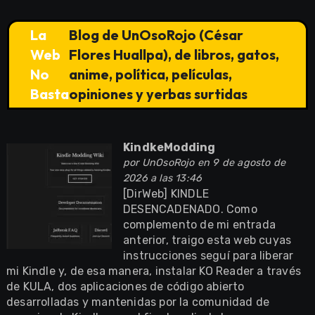
La
Blog de UnOsoRojo (César
Web
Flores Huallpa), de libros, gatos,
No
anime, política, películas,
Basta
opiniones y yerbas surtidas
KindkeModding
por
UnOsoRojo
en 9 de agosto de
2026 a las 13:46
[DirWeb] KINDLE
DESENCADENADO. Como
complemento de mi entrada
anterior, traigo esta web cuyas
instrucciones seguí para liberar
mi Kindle y, de esa manera, instalar KO Reader a través
de KULA, dos aplicaciones de código abierto
desarrolladas y mantenidas por la comunidad de