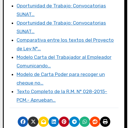
e
te
o
p
Oportunidad de Trabajo: Convocatorias
b
r
d
ar
SUNAT…
o
o
tir
Oportunidad de Trabajo: Convocatorias
o
n
SUNAT…
k
Comparativa entre los textos del Proyecto
de Ley N°…
Modelo Carta del Trabajador al Empleador
Comunicando…
Modelo de Carta Poder para recoger un
cheque no…
Texto Completo de la R.M. N° 028-2015-
PCM.- Aprueban…