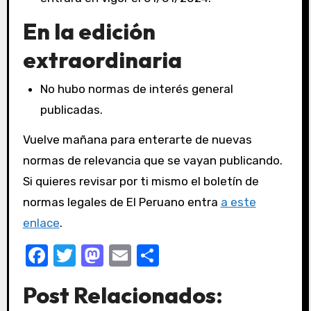
En la edición
extraordinaria
No hubo normas de interés general
publicadas.
Vuelve mañana para enterarte de nuevas
normas de relevancia que se vayan publicando.
Si quieres revisar por ti mismo el boletín de
normas legales de El Peruano entra
a este
enlace
.
F
T
M
E
C
a
w
a
m
o
Post Relacionados:
c
it
st
ail
m