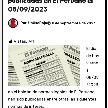
publicadas en El Peruano el
08/09/2023
Por
UnOsoRojo
8 de septiembre de 2023
Vistas:
741
El día
de hoy,
vierne
s
08/09
/2023,
en el boletín de normas legales de El Peruano
han sido publicadas entre otras las siguientes
normas de interés: