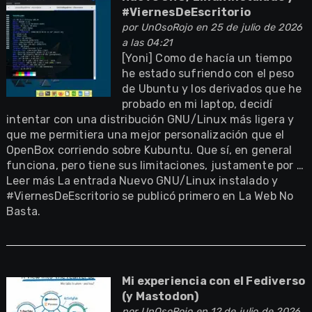
#ViernesDeEscritorio
por
UnOsoRojo
en 25 de julio de 2026
a las 04:21
[Yoni] Como de hacía un tiempo
he estado sufriendo con el peso
de Ubuntu y los derivados que he
probado en mi laptop, decidí
intentar con una distribución GNU/Linux más ligera y
que me permitiera una mejor personalización que el
OpenBox corriendo sobre Kubuntu. Que sí, en general
funciona, pero tiene sus limitaciones, justamente por …
Leer más La entrada Nuevo GNU/Linux instalado y
#ViernesDeEscritorio se publicó primero en La Web No
Basta.
Mi experiencia con el Fediverso
(y Mastodon)
por
UnOsoRojo
en 12 de julio de 2026