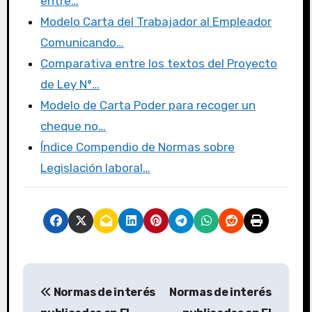
o
n
entre…
k
Modelo Carta del Trabajador al Empleador
Comunicando…
Comparativa entre los textos del Proyecto
de Ley N°…
Modelo de Carta Poder para recoger un
cheque no…
Índice Compendio de Normas sobre
Legislación laboral…
Normas de interés
Normas de interés