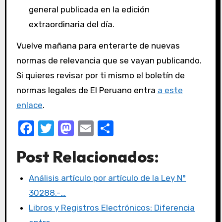
general publicada en la edición
extraordinaria del día.
Vuelve mañana para enterarte de nuevas
normas de relevancia que se vayan publicando.
Si quieres revisar por ti mismo el boletín de
normas legales de El Peruano entra
a este
enlace
.
F
T
M
E
C
a
w
a
m
o
Post Relacionados:
c
it
st
ail
m
e
te
o
p
Análisis artículo por artículo de la Ley N°
b
r
d
ar
30288.-…
o
o
tir
Libros y Registros Electrónicos: Diferencia