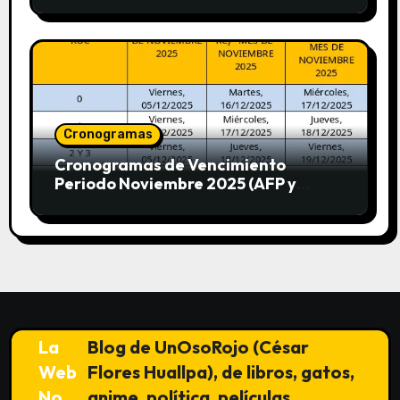
SUNAT)
Cronogramas
Cronogramas de Vencimiento
Periodo Noviembre 2025 (AFP y
SUNAT)
La
Blog de UnOsoRojo (César
Web
Flores Huallpa), de libros, gatos,
No
anime, política, películas,