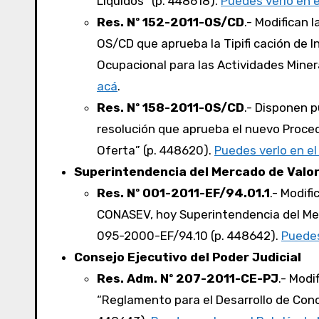
Líquidos” (p. 448618).
Puedes verlo en 
Res. Nº 152-2011-OS/CD
.- Modifican 
OS/CD que aprueba la Tipifi cación de 
Ocupacional para las Actividades Miner
acá
.
Res. Nº 158-2011-OS/CD
.- Disponen 
resolución que aprueba el nuevo Proce
Oferta” (p. 448620).
Puedes verlo en e
Superintendencia del Mercado de Valo
Res. Nº 001-2011-EF/94.01.1
.- Modif
CONASEV, hoy Superintendencia del Me
095-2000-EF/94.10 (p. 448642).
Puedes
Consejo Ejecutivo del Poder Judicial
Res. Adm. Nº 207-2011-CE-PJ
.- Modi
“Reglamento para el Desarrollo de Concu