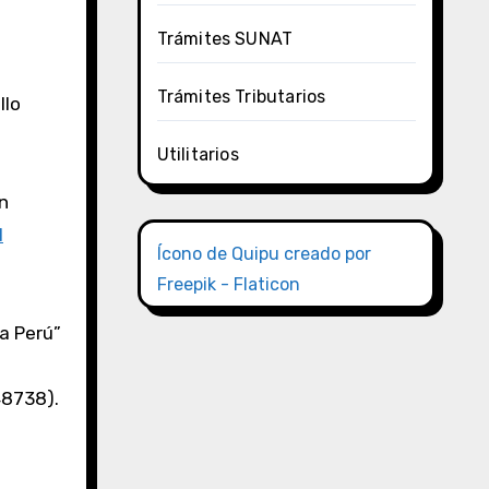
Trámites SUNAT
Trámites Tributarios
llo
Utilitarios
en
l
Ícono de Quipu creado por
Freepik - Flaticon
ja Perú”
48738).