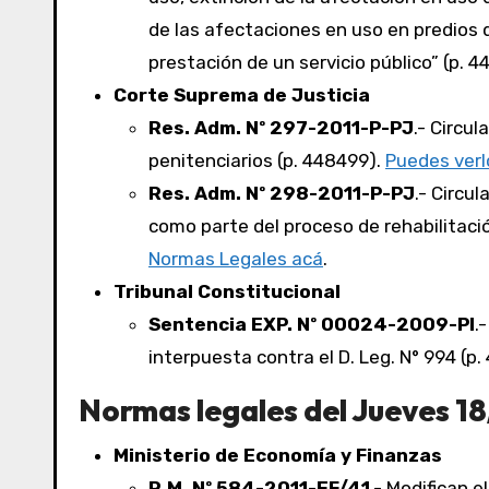
de las afectaciones en uso en predios 
prestación de un servicio público” (p. 
Corte Suprema de Justicia
Res. Adm. Nº 297-2011-P-PJ
.- Circul
penitenciarios (p. 448499).
Puedes verl
Res. Adm. Nº 298-2011-P-PJ
.- Circu
como parte del proceso de rehabilitac
Normas Legales acá
.
Tribunal Constitucional
Sentencia EXP. Nº 00024-2009-PI
.
interpuesta contra el D. Leg. N° 994 (p
Normas legales del Jueves 18
Ministerio de Economía y Finanzas
R.M. Nº 584-2011-EF/41
.- Modifican e