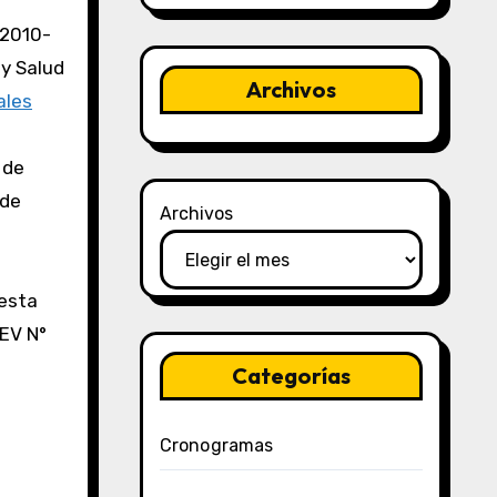
-2010-
 y Salud
Archivos
ales
 de
 de
Archivos
resta
EV N°
Categorías
Cronogramas