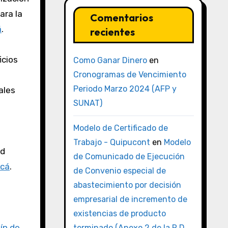
ara la
Comentarios
á
.
recientes
icios
Como Ganar Dinero
en
Cronogramas de Vencimiento
Periodo Marzo 2024 (AFP y
ales
SUNAT)
Modelo de Certificado de
Trabajo - Quipucont
en
Modelo
ad
de Comunicado de Ejecución
acá
.
de Convenio especial de
abastecimiento por decisión
empresarial de incremento de
existencias de producto
ín de
terminado (Anexo 2 de la R.D.