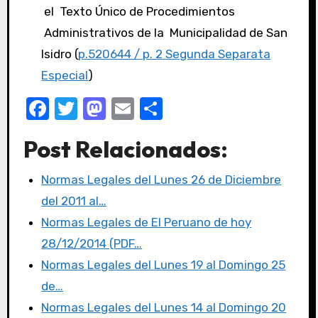
el Texto Único de Procedimientos
Administrativos de la Municipalidad de San
Isidro (
p.520644 / p. 2 Segunda Separata
Especial
)
F
T
M
E
C
a
w
a
m
o
Post Relacionados:
c
it
st
ail
m
e
te
o
p
Normas Legales del Lunes 26 de Diciembre
b
r
d
ar
del 2011 al…
o
o
tir
Normas Legales de El Peruano de hoy
o
n
28/12/2014 (PDF…
k
Normas Legales del Lunes 19 al Domingo 25
de…
Normas Legales del Lunes 14 al Domingo 20