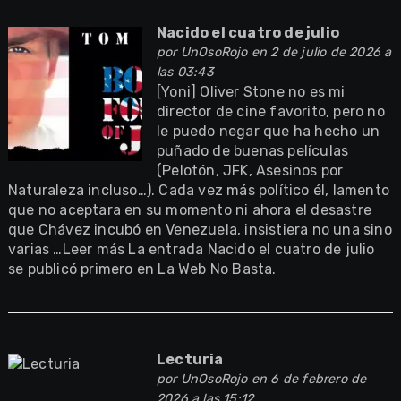
Nacido el cuatro de julio
por
UnOsoRojo
en 2 de julio de 2026 a
las 03:43
[Yoni] Oliver Stone no es mi
director de cine favorito, pero no
le puedo negar que ha hecho un
puñado de buenas películas
(Pelotón, JFK, Asesinos por
Naturaleza incluso…). Cada vez más político él, lamento
que no aceptara en su momento ni ahora el desastre
que Chávez incubó en Venezuela, insistiera no una sino
varias …Leer más La entrada Nacido el cuatro de julio
se publicó primero en La Web No Basta.
Lecturia
por
UnOsoRojo
en 6 de febrero de
2026 a las 15:12