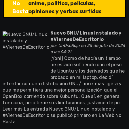
No
anime, política, películas,
Basta
opiniones y yerbas surtidas
Nuevo GNU/Linux instalado y
#ViernesDeEscritorio
por
UnOsoRojo
en 25 de julio de 2026
a las 04:21
[Yoni] Como de hacía un tiempo
he estado sufriendo con el peso
de Ubuntu y los derivados que he
probado en mi laptop, decidí
intentar con una distribución GNU/Linux más ligera y
que me permitiera una mejor personalización que el
OpenBox corriendo sobre Kubuntu. Que sí, en general
funciona, pero tiene sus limitaciones, justamente por …
Leer más La entrada Nuevo GNU/Linux instalado y
#ViernesDeEscritorio se publicó primero en La Web No
Basta.