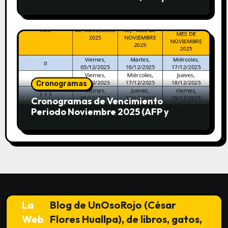
SUNAT)
Cronogramas
Cronogramas de Vencimiento
Periodo Noviembre 2025 (AFP y
SUNAT)
La
Blog de UnOsoRojo (César
Web
Flores Huallpa), de libros, gatos,