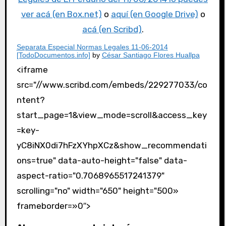
ver acá (en Box.net)
o
aquí (en Google Drive)
o
acá (en Scribd)
.
Separata Especial Normas Legales 11-06-2014
[TodoDocumentos.info]
by
César Santiago Flores Huallpa
<iframe
src="//www.scribd.com/embeds/229277033/co
ntent?
start_page=1&view_mode=scroll&access_key
=key-
yC8iNX0di7hFzXYhpXCz&show_recommendati
ons=true" data-auto-height="false" data-
aspect-ratio="0.7068965517241379"
scrolling="no" width="650" height="500
»
frameborder=»0″>