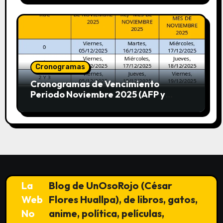
Cronogramas
Cronogramas de Vencimiento
Periodo Noviembre 2025 (AFP y
SUNAT)
La
Blog de UnOsoRojo (César
Web
Flores Huallpa), de libros, gatos,
No
anime, política, películas,