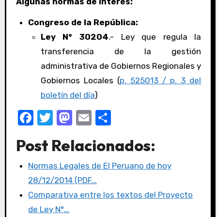
Algunas normas de interés:
Congreso de la República:
Ley N° 30204
.- Ley que regula la
transferencia de la gestión
administrativa de Gobiernos Regionales y
Gobiernos Locales (
p. 525013 / p. 3 del
boletín del día
)
F
T
M
E
C
a
w
a
m
o
Post Relacionados:
c
it
st
ail
m
e
te
o
p
Normas Legales de El Peruano de hoy
b
r
d
ar
28/12/2014 (PDF…
o
o
tir
Comparativa entre los textos del Proyecto
o
n
de Ley N°…