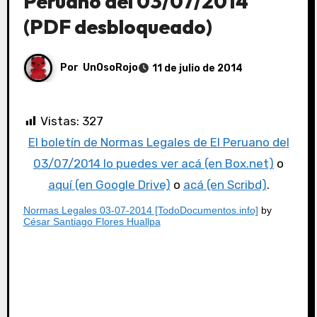
Peruano del 03/07/2014
(PDF desbloqueado)
Por
UnOsoRojo
11 de julio de 2014
Vistas:
327
El boletín de Normas Legales de El Peruano del
03/07/2014 lo puedes ver acá (en Box.net)
o
aquí (en Google Drive)
o
acá (en Scribd)
.
Normas Legales 03-07-2014 [TodoDocumentos.info]
by
César Santiago Flores Huallpa