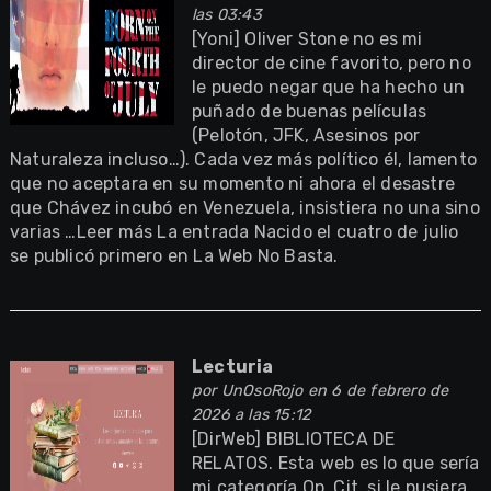
las 03:43
[Yoni] Oliver Stone no es mi
director de cine favorito, pero no
le puedo negar que ha hecho un
puñado de buenas películas
(Pelotón, JFK, Asesinos por
Naturaleza incluso…). Cada vez más político él, lamento
que no aceptara en su momento ni ahora el desastre
que Chávez incubó en Venezuela, insistiera no una sino
varias …Leer más La entrada Nacido el cuatro de julio
se publicó primero en La Web No Basta.
Lecturia
por
UnOsoRojo
en 6 de febrero de
2026 a las 15:12
[DirWeb] BIBLIOTECA DE
RELATOS. Esta web es lo que sería
mi categoría Op. Cit. si le pusiera