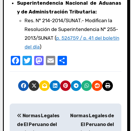
Superintendencia Nacional de Aduanas
y de Administración Tributaria:
Res. N° 214-2014/SUNAT.- Modifican la
Resolución de Superintendencia N° 255-
2013/SUNAT (
p. 526759 / p. 41 del boletín
del día
)
F
T
M
E
C
a
w
a
m
o
c
it
st
ail
m
e
te
o
p
b
r
d
ar
o
o
tir
o
n
Normas Legales
Normas Legales de
k
de El Peruano del
El Peruano del