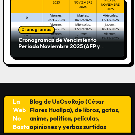
Cronogramas
Cronogramas de Vencimiento
Periodo Noviembre 2025 (AFP y
SUNAT)
La
Blog de UnOsoRojo (César
Web
Flores Huallpa), de libros, gatos,
No
anime, política, películas,
Basta
opiniones y yerbas surtidas