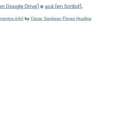
en Google Drive)
o
acá (en Scribd)
.
entos.info]
by
César Santiago Flores Huallpa