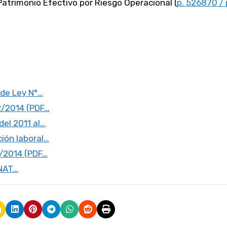
atrimonio Efectivo por Riesgo Operacional (
p. 526870 / 
 de Ley N°…
2/2014 (PDF…
el 2011 al…
ión laboral…
2/2014 (PDF…
UNAT…