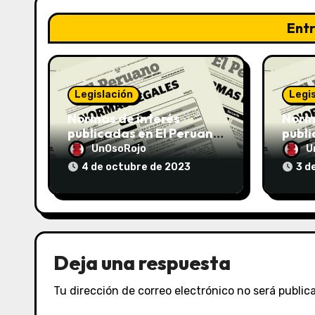
Ent
Legislación
Legi
Normas de interés
Norma
publicadas en El Peruano
publi
el 04/10/2023
el 03
UnOsoRojo
U
4 de octubre de 2023
3 d
Deja una respuesta
Tu dirección de correo electrónico no será public