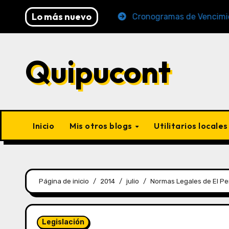
Lo más nuevo
 2026 (AFP y SUNAT)
Cronogramas de Vencimiento Pe
Quipucont
Inicio
Mis otros blogs
Utilitarios locale
Página de inicio
2014
julio
Normas Legales de El P
Legislación