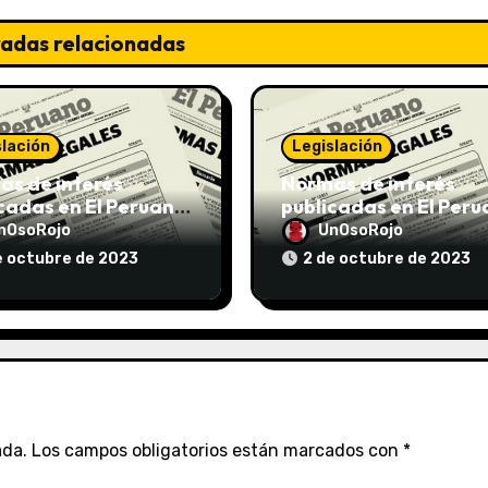
radas relacionadas
slación
Legislación
s de interés
Normas de interés
cadas en El Peruano
publicadas en El Per
/10/2023
el 02/10/2023
nOsoRojo
UnOsoRojo
e octubre de 2023
2 de octubre de 2023
ada.
Los campos obligatorios están marcados con
*