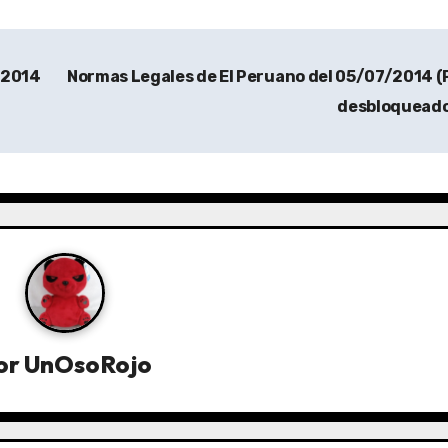
/2014
Normas Legales de El Peruano del 05/07/2014 
desbloquead
or
UnOsoRojo