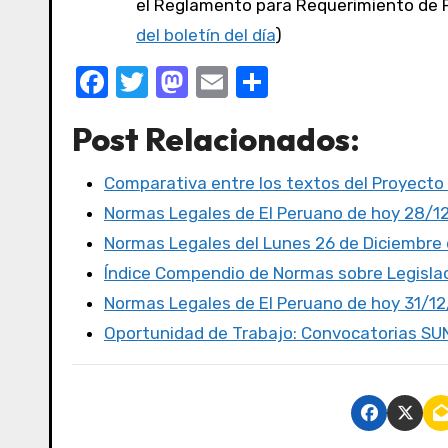
el Reglamento para Requerimiento de P
del boletín del día
)
F
T
M
E
C
a
w
a
m
o
Post Relacionados:
c
it
st
ail
m
e
te
o
p
Comparativa entre los textos del Proyecto
b
r
d
ar
Normas Legales de El Peruano de hoy 28/1
o
o
tir
Normas Legales del Lunes 26 de Diciembre d
o
n
Índice Compendio de Normas sobre Legislac
k
Normas Legales de El Peruano de hoy 31/1
Oportunidad de Trabajo: Convocatorias S