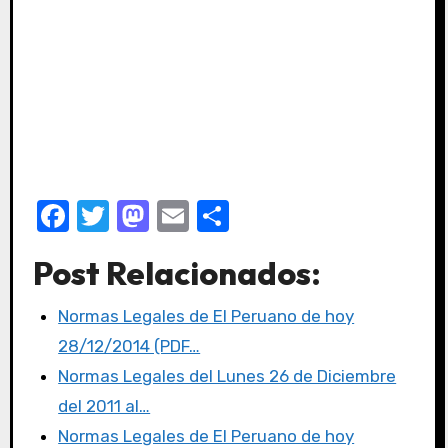
F
T
M
E
C
a
w
a
m
o
Post Relacionados:
c
it
st
ail
m
e
te
o
p
Normas Legales de El Peruano de hoy
b
r
d
ar
28/12/2014 (PDF…
o
o
tir
Normas Legales del Lunes 26 de Diciembre
o
n
del 2011 al…
k
Normas Legales de El Peruano de hoy