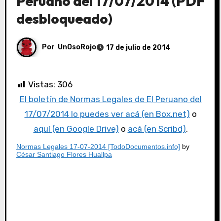
Peruano del 17/07/2014 (PDF
desbloqueado)
Por
UnOsoRojo
17 de julio de 2014
Vistas:
306
El boletín de Normas Legales de El Peruano del
17/07/2014 lo puedes ver acá (en Box.net)
o
aquí (en Google Drive)
o
acá (en Scribd)
.
Normas Legales 17-07-2014 [TodoDocumentos.info]
by
César Santiago Flores Huallpa