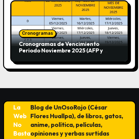
Cronogramas
Cronogramas de Vencimiento
Periodo Noviembre 2025 (AFP y
SUNAT)
La
Blog de UnOsoRojo (César
Web
Flores Huallpa), de libros, gatos,
No
anime, política, películas,
Basta
opiniones y yerbas surtidas