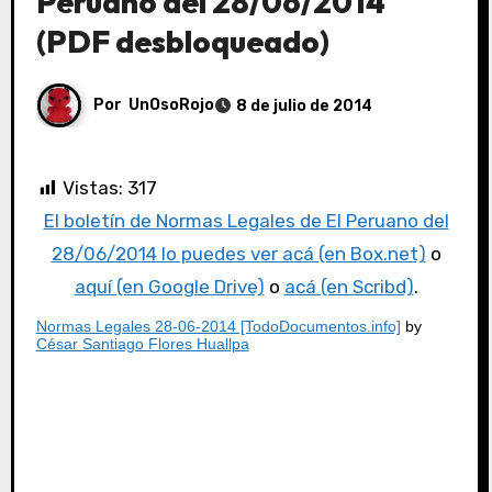
Peruano del 28/06/2014
(PDF desbloqueado)
Por
UnOsoRojo
8 de julio de 2014
Vistas:
317
El boletín de Normas Legales de El Peruano del
28/06/2014 lo puedes ver acá (en Box.net)
o
aquí (en Google Drive)
o
acá (en Scribd)
.
Normas Legales 28-06-2014 [TodoDocumentos.info]
by
César Santiago Flores Huallpa