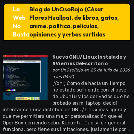
La
Blog de UnOsoRojo (César
Web
Flores Huallpa), de libros, gatos,
No
anime, política, películas,
Basta
opiniones y yerbas surtidas
Nuevo GNU/Linux instalado y
#ViernesDeEscritorio
por
UnOsoRojo
en 25 de julio de 2026
a las 04:21
[Yoni] Como de hacía un tiempo
he estado sufriendo con el peso
de Ubuntu y los derivados que he
probado en mi laptop, decidí
intentar con una distribución GNU/Linux más ligera y
que me permitiera una mejor personalización que el
OpenBox corriendo sobre Kubuntu. Que sí, en general
funciona, pero tiene sus limitaciones, justamente por …