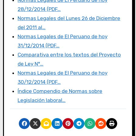
Normas Legales de El Peruano de hoy
b
r
d
ar
28/12/2014 (PDF…
o
o
tir
Normas Legales del Lunes 26 de Diciembre
o
n
del 2011 al…
k
Normas Legales de El Peruano de hoy
31/12/2014 (PDF…
Comparativa entre los textos del Proyecto
de Ley N°…
Normas Legales de El Peruano de hoy
30/12/2014 (PDF…
Índice Compendio de Normas sobre
Legislación laboral…