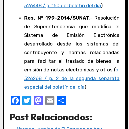
526448 / p. 150 del boletín del día
)
Res. N° 199-2014/SUNAT
.- Resolución
de Superintendencia que modifica el
Sistema de Emisión Electrónica
desarrollado desde los sistemas del
contribuyente y normas relacionadas
para facilitar el traslado de bienes, la
emisión de notas electrónicas y otros (
p.
526268 / p. 2 de la segunda separata
especial del boletín del día
)
F
T
M
E
C
a
w
a
m
o
Post Relacionados:
c
it
st
ail
m
e
te
o
p