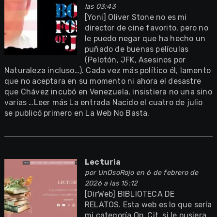
las 03:43
[Yoni] Oliver Stone no es mi
director de cine favorito, pero no
le puedo negar que ha hecho un
puñado de buenas películas
(Pelotón, JFK, Asesinos por
Naturaleza incluso…). Cada vez más político él, lamento
que no aceptara en su momento ni ahora el desastre
que Chávez incubó en Venezuela, insistiera no una sino
varias …Leer más La entrada Nacido el cuatro de julio
se publicó primero en La Web No Basta.
Lecturia
por
UnOsoRojo
en 6 de febrero de
2026 a las 15:12
[DirWeb] BIBLIOTECA DE
RELATOS. Esta web es lo que sería
mi categoría Op. Cit. si le pusiera