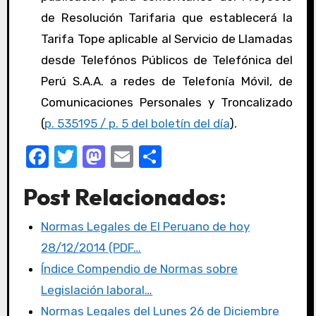
de Resolución Tarifaria que establecerá la
Tarifa Tope aplicable al Servicio de Llamadas
desde Telefónos Públicos de Telefónica del
Perú S.A.A. a redes de Telefonía Móvil, de
Comunicaciones Personales y Troncalizado
(
p. 535195 / p. 5 del boletín del día
).
F
T
M
E
C
a
w
a
m
o
Post Relacionados:
c
it
st
ail
m
e
te
o
p
Normas Legales de El Peruano de hoy
b
r
d
ar
28/12/2014 (PDF…
o
o
tir
Índice Compendio de Normas sobre
o
n
Legislación laboral…
k
Normas Legales del Lunes 26 de Diciembre