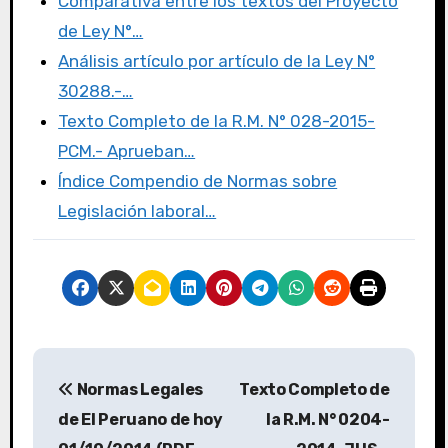
k
Comparativa entre los textos del Proyecto
de Ley N°…
Análisis artículo por artículo de la Ley N°
30288.-…
Texto Completo de la R.M. N° 028-2015-
PCM.- Aprueban…
Índice Compendio de Normas sobre
Legislación laboral…
Normas Legales
Texto Completo de
de El Peruano de hoy
la R.M. N° 0204-