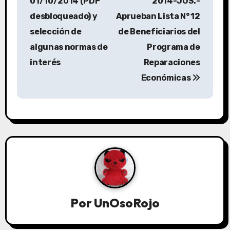
01/10/2014 (PDF
2014-JUS.-
desbloqueado) y
Aprueban Lista N° 12
selección de
de Beneficiarios del
algunas normas de
Programa de
interés
Reparaciones
Económicas
Por
UnOsoRojo