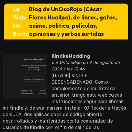
La
Blog de UnOsoRojo (César
Web
Flores Huallpa), de libros, gatos,
No
anime, política, películas,
Basta
opiniones y yerbas surtidas
KindkeModding
por
UnOsoRojo
en 9 de agosto de
2026 a las 13:46
[DirWeb] KINDLE
DESENCADENADO. Como
complemento de mi entrada
anterior, traigo esta web cuyas
instrucciones seguí para liberar
mi Kindle y, de esa manera, instalar KO Reader a través
de KULA, dos aplicaciones de código abierto
desarrolladas y mantenidas por la comunidad de
usuarios de Kindle con el fin de salir de las