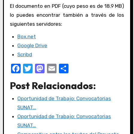
El documento en PDF (cuyo peso es de 18.9 MB)
lo puedes encontrar también a través de los
siguientes servidores:
Box.net
Google Drive
Scribd
F
T
M
E
C
a
w
a
m
o
Post Relacionados:
c
it
st
ail
m
e
te
o
p
Oportunidad de Trabajo: Convocatorias
b
r
d
ar
SUNAT…
o
o
tir
Oportunidad de Trabajo: Convocatorias
o
n
SUNAT…