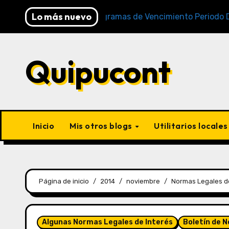
Lo más nuevo
NAT)
Cronogramas de Vencimiento Periodo Diciembre
Quipucont
Inicio
Mis otros blogs
Utilitarios locale
Página de inicio
2014
noviembre
Normas Legales de
Algunas Normas Legales de Interés
Boletín de 