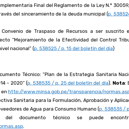
omplementaria Final del Reglamento de la Ley N.° 30059
ravés del sinceramiento de la deuda municipal (
p. 538524
l Convenio de Traspaso de Recursos a ser suscrito e
yecto “Mejoramiento de la Efectividad del Control Trib
vel nacional” (
p. 538525 / p. 15 del boletín del día
)
cumento Técnico: “Plan de la Estrategia Sanitaria Naci
14 – 2020” (
p. 538535 / p. 25 del boletín del día
).
Nota
:
r en
http://www.minsa.gob.pe/transparencia/normas.as
ectiva Sanitaria para la Formulación, Aprobación y Aplica
 Proveedores de Agua para Consumo Humano (
p. 538535 / p
 del documento técnico se puede encont
normas.asp
.