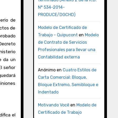
N° 534-2014-
PRODUCE/DGCHD)
terio de
Modelo de Certificado de
ectos de
Trabajo - Quipucont
en
Modelo
aprobado
de Contrato de Servicios
Decreto
Profesionales para llevar una
nisterio
Contabilidad externa
e da un
El señor
Anónimo
en
Cuatro Estilos de
 quedará
Carta Comercial: Bloque,
piniones
Bloque Extremo, Semibloque e
Indentado
Motivando Você
en
Modelo de
Certificado de Trabajo
ifica el