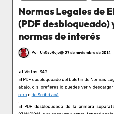
Normas Legales de El
(PDF desbloqueado) y
normas de interés
Por
UnOsoRojo
27 de noviembre de 2014
Vistas:
349
El PDF desbloqueado del boletín de Normas Legales de El Peruano del 27/11/2014 lo puedes ver y consultar acá
abajo, o si prefieres lo puedes ver y descargar
otro
o
de Scribd acá
.
El PDF desbloqueado de la primera separata