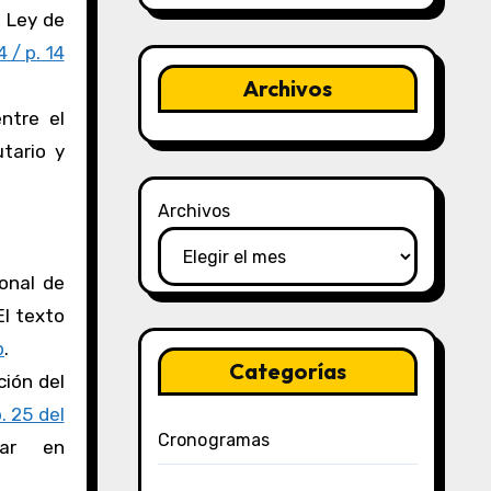
, Ley de
 / p. 14
Archivos
ntre el
utario y
Archivos
onal de
 El texto
p
.
Categorías
ción del
. 25 del
Cronogramas
rar en