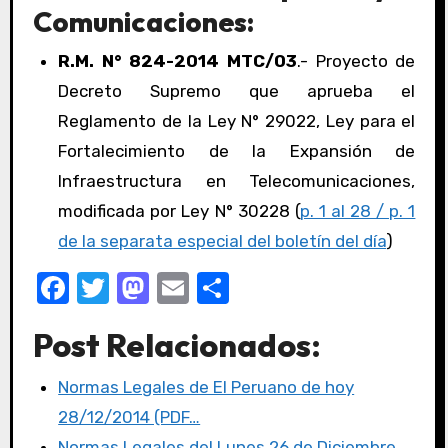
Comunicaciones:
R.M. N° 824-2014 MTC/03
.- Proyecto de
Decreto Supremo que aprueba el
Reglamento de la Ley N° 29022, Ley para el
Fortalecimiento de la Expansión de
Infraestructura en Telecomunicaciones,
modificada por Ley N° 30228 (
p. 1 al 28 / p. 1
de la separata especial del boletín del día
)
F
T
M
E
C
a
w
a
m
o
Post Relacionados:
c
it
st
ail
m
e
te
o
p
Normas Legales de El Peruano de hoy
b
r
d
ar
28/12/2014 (PDF…
o
o
tir
Normas Legales del Lunes 26 de Diciembre