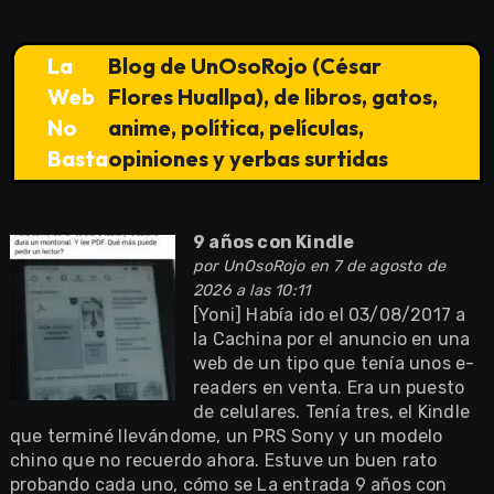
La
Blog de UnOsoRojo (César
Web
Flores Huallpa), de libros, gatos,
No
anime, política, películas,
Basta
opiniones y yerbas surtidas
9 años con Kindle
por
UnOsoRojo
en 7 de agosto de
2026 a las 10:11
[Yoni] Había ido el 03/08/2017 a
la Cachina por el anuncio en una
web de un tipo que tenía unos e-
readers en venta. Era un puesto
de celulares. Tenía tres, el Kindle
que terminé llevándome, un PRS Sony y un modelo
chino que no recuerdo ahora. Estuve un buen rato
probando cada uno, cómo se La entrada 9 años con