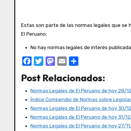
Estas son parte de las normas legales que se h
El Peruano:
No hay normas legales de interés publicada
F
T
M
E
C
a
w
a
m
o
Post Relacionados:
c
it
st
ail
m
e
te
o
p
Normas Legales de El Peruano de hoy 28/1
b
r
d
ar
Índice Compendio de Normas sobre Legislac
o
o
tir
Normas Legales de El Peruano de hoy 30/1
o
n
Normas Legales de El Peruano de hoy 31/1
k
Normas Legales de El Peruano de hoy 27/1