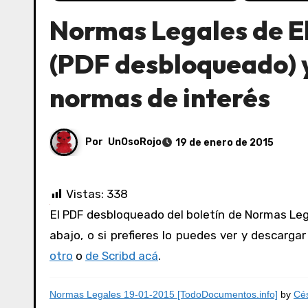
Normas Legales de El
(PDF desbloqueado) y
normas de interés
Por
UnOsoRojo
19 de enero de 2015
Vistas:
338
El PDF desbloqueado del boletín de Normas Legales de El Peruano del 19/01/2015 lo puedes ver y consultar acá
abajo, o si prefieres lo puedes ver y descarga
otro
o
de Scribd acá
.
Normas Legales 19-01-2015 [TodoDocumentos.info]
by
Cés