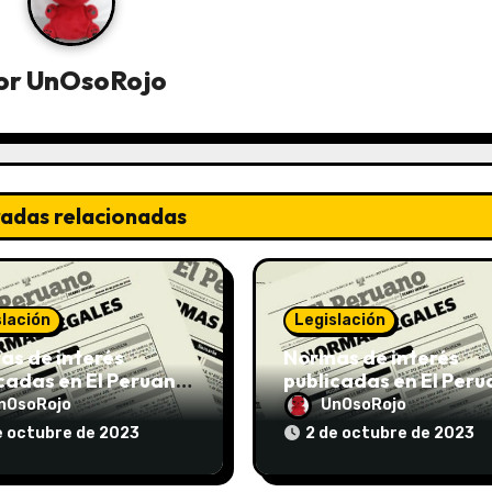
or
UnOsoRojo
radas relacionadas
slación
Legislación
s de interés
Normas de interés
cadas en El Peruano
publicadas en El Per
/10/2023
el 02/10/2023
nOsoRojo
UnOsoRojo
e octubre de 2023
2 de octubre de 2023