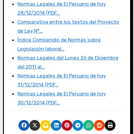
e
te
o
p
Normas Legales de El Peruano de hoy
b
r
d
ar
28/12/2014 (PDF…
o
o
tir
Comparativa entre los textos del Proyecto
o
n
de Ley N°…
k
Índice Compendio de Normas sobre
Legislación laboral…
Normas Legales del Lunes 26 de Diciembre
del 2011 al…
Normas Legales de El Peruano de hoy
31/12/2014 (PDF…
Normas Legales de El Peruano de hoy
30/12/2014 (PDF…