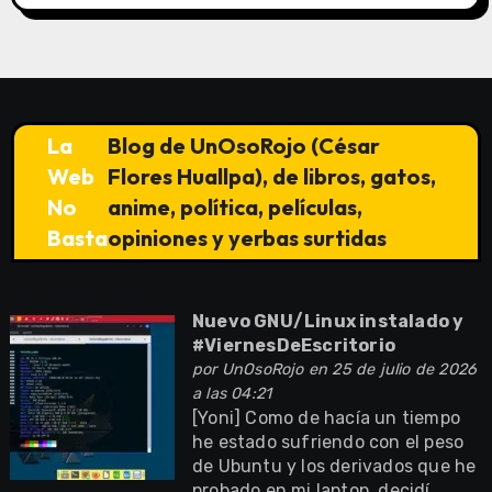
La
Blog de UnOsoRojo (César
Web
Flores Huallpa), de libros, gatos,
No
anime, política, películas,
Basta
opiniones y yerbas surtidas
Nuevo GNU/Linux instalado y
#ViernesDeEscritorio
por
UnOsoRojo
en 25 de julio de 2026
a las 04:21
[Yoni] Como de hacía un tiempo
he estado sufriendo con el peso
de Ubuntu y los derivados que he
probado en mi laptop, decidí