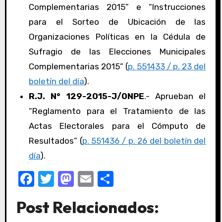
Complementarias 2015” e “Instrucciones
para el Sorteo de Ubicación de las
Organizaciones Políticas en la Cédula de
Sufragio de las Elecciones Municipales
Complementarias 2015” (
p. 551433 / p. 23 del
boletín del día
).
R.J. N° 129-2015-J/ONPE
.- Aprueban el
“Reglamento para el Tratamiento de las
Actas Electorales para el Cómputo de
Resultados” (
p. 551436 / p. 26 del boletín del
día
).
F
T
M
E
C
a
w
a
m
o
Post Relacionados:
c
it
st
ail
m