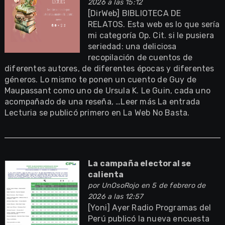
2026 a las 15:12
[DirWeb] BIBLIOTECA DE
RELATOS. Esta web es lo que sería
mi categoría Op. Cit. si le pusiera
seriedad: una deliciosa
recopilación de cuentos de
diferentes autores, de diferentes épocas y diferentes
géneros. Lo mismo te ponen un cuento de Guy de
Maupassant como uno de Ursula K. Le Guin, cada uno
acompañado de una reseña, …Leer más La entrada
Lecturia se publicó primero en La Web No Basta.
La campaña electoral se
calienta
por
UnOsoRojo
en 5 de febrero de
2026 a las 12:57
[Yoni] Ayer Radio Programas del
Perú publicó la nueva encuesta