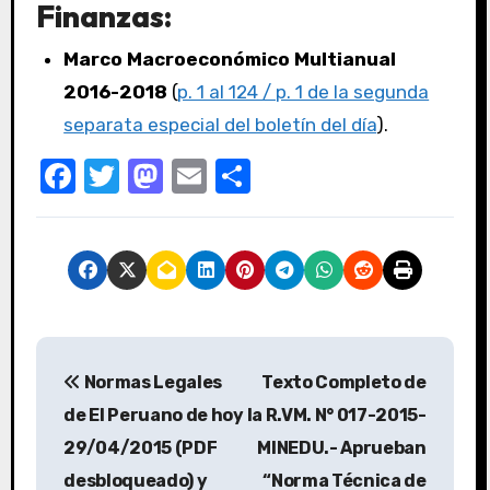
Finanzas:
Marco Macroeconómico Multianual
2016-2018
(
p. 1 al 124 / p. 1 de la segunda
separata especial del boletín del día
).
F
T
M
E
C
a
w
a
m
o
c
it
st
ail
m
e
te
o
p
b
r
d
ar
o
o
tir
o
n
Normas Legales
Texto Completo de
k
de El Peruano de hoy
la R.VM. N° 017-2015-
29/04/2015 (PDF
MINEDU.- Aprueban
desbloqueado) y
“Norma Técnica de