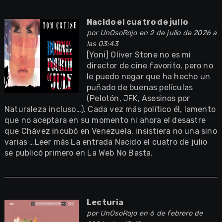
Nacido el cuatro de julio
por
UnOsoRojo
en 2 de julio de 2026 a
las 03:43
[Yoni] Oliver Stone no es mi
director de cine favorito, pero no
le puedo negar que ha hecho un
puñado de buenas películas
(Pelotón, JFK, Asesinos por
Naturaleza incluso…). Cada vez más político él, lamento
que no aceptara en su momento ni ahora el desastre
que Chávez incubó en Venezuela, insistiera no una sino
varias …Leer más La entrada Nacido el cuatro de julio
se publicó primero en La Web No Basta.
Lecturia
por
UnOsoRojo
en 6 de febrero de