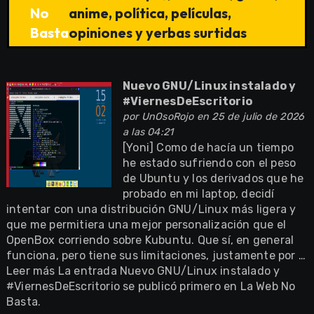
No
anime, política, películas,
Basta
opiniones y yerbas surtidas
Nuevo GNU/Linux instalado y
#ViernesDeEscritorio
por
UnOsoRojo
en 25 de julio de 2026
a las 04:21
[Yoni] Como de hacía un tiempo
he estado sufriendo con el peso
de Ubuntu y los derivados que he
probado en mi laptop, decidí
intentar con una distribución GNU/Linux más ligera y
que me permitiera una mejor personalización que el
OpenBox corriendo sobre Kubuntu. Que sí, en general
funciona, pero tiene sus limitaciones, justamente por …
Leer más La entrada Nuevo GNU/Linux instalado y
#ViernesDeEscritorio se publicó primero en La Web No
Basta.