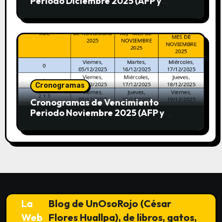
Periodo Diciembre 2025 (AFP y
SUNAT)
Cronogramas
Cronogramas de Vencimiento
Periodo Noviembre 2025 (AFP y
SUNAT)
La
Blog de UnOsoRojo (César
Web
Flores Huallpa), de libros, gatos,