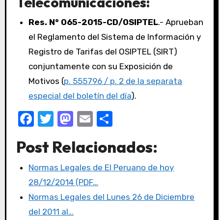
Telecomunicaciones:
Res. N° 065-2015-CD/OSIPTEL
.- Aprueban
el Reglamento del Sistema de Información y
Registro de Tarifas del OSIPTEL (SIRT)
conjuntamente con su Exposición de
Motivos (
p. 555796 / p. 2 de la separata
especial del boletín del día
).
F
T
M
E
C
a
w
a
m
o
Post Relacionados:
c
it
st
ail
m
e
te
o
p
Normas Legales de El Peruano de hoy
b
r
d
ar
28/12/2014 (PDF…
o
o
tir
Normas Legales del Lunes 26 de Diciembre
o
n
del 2011 al…