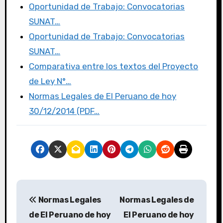
k
Oportunidad de Trabajo: Convocatorias
SUNAT…
Oportunidad de Trabajo: Convocatorias
SUNAT…
Comparativa entre los textos del Proyecto
de Ley N°…
Normas Legales de El Peruano de hoy
30/12/2014 (PDF…
Normas Legales
Normas Legales de
de El Peruano de hoy
El Peruano de hoy