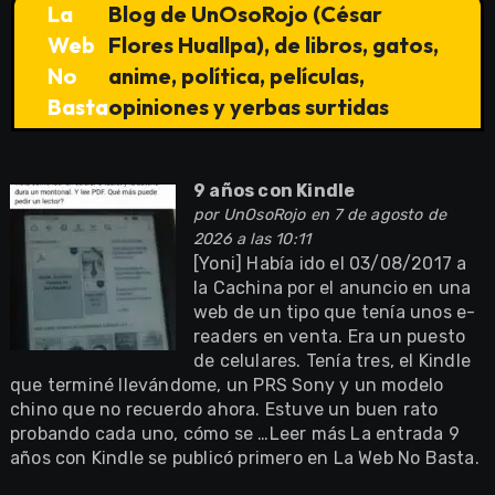
La
Blog de UnOsoRojo (César
Web
Flores Huallpa), de libros, gatos,
No
anime, política, películas,
Basta
opiniones y yerbas surtidas
9 años con Kindle
por
UnOsoRojo
en 7 de agosto de
2026 a las 10:11
[Yoni] Había ido el 03/08/2017 a
la Cachina por el anuncio en una
web de un tipo que tenía unos e-
readers en venta. Era un puesto
de celulares. Tenía tres, el Kindle
que terminé llevándome, un PRS Sony y un modelo
chino que no recuerdo ahora. Estuve un buen rato
probando cada uno, cómo se …Leer más La entrada 9
años con Kindle se publicó primero en La Web No Basta.