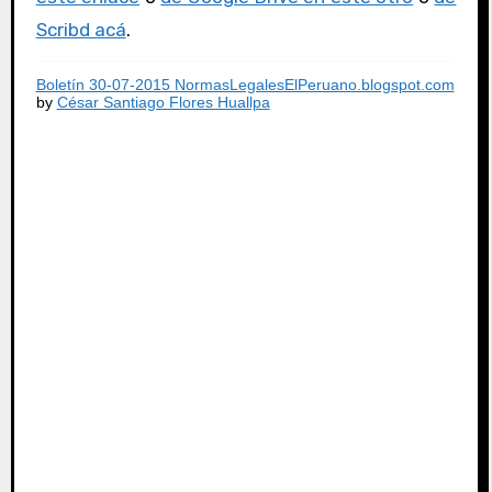
Scribd acá
.
Boletín 30-07-2015 NormasLegalesElPeruano.blogspot.com
by
César Santiago Flores Huallpa