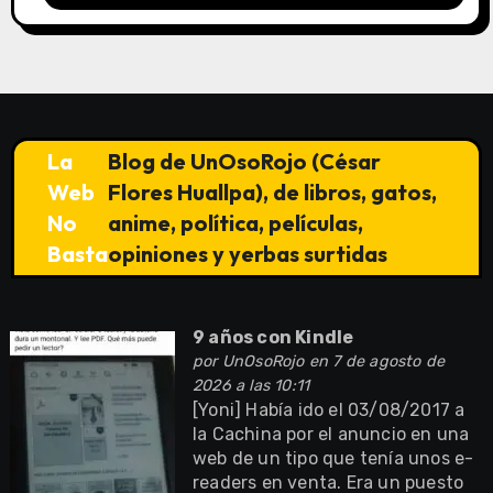
La
Blog de UnOsoRojo (César
Web
Flores Huallpa), de libros, gatos,
No
anime, política, películas,
Basta
opiniones y yerbas surtidas
9 años con Kindle
por
UnOsoRojo
en 7 de agosto de
2026 a las 10:11
[Yoni] Había ido el 03/08/2017 a
la Cachina por el anuncio en una
web de un tipo que tenía unos e-
readers en venta. Era un puesto