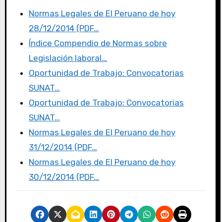
e
te
o
p
Normas Legales de El Peruano de hoy
b
r
d
ar
28/12/2014 (PDF…
o
o
tir
Índice Compendio de Normas sobre
o
n
Legislación laboral…
k
Oportunidad de Trabajo: Convocatorias
SUNAT…
Oportunidad de Trabajo: Convocatorias
SUNAT…
Normas Legales de El Peruano de hoy
31/12/2014 (PDF…
Normas Legales de El Peruano de hoy
30/12/2014 (PDF…