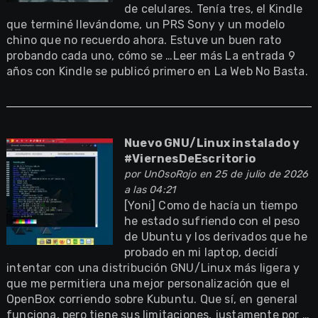
de celulares. Tenía tres, el Kindle
que terminé llevándome, un PRS Sony y un modelo
chino que no recuerdo ahora. Estuve un buen rato
probando cada uno, cómo se …Leer más La entrada 9
años con Kindle se publicó primero en La Web No Basta.
Nuevo GNU/Linux instalado y
#ViernesDeEscritorio
por
UnOsoRojo
en 25 de julio de 2026
a las 04:21
[Yoni] Como de hacía un tiempo
he estado sufriendo con el peso
de Ubuntu y los derivados que he
probado en mi laptop, decidí
intentar con una distribución GNU/Linux más ligera y
que me permitiera una mejor personalización que el
OpenBox corriendo sobre Kubuntu. Que sí, en general
funciona, pero tiene sus limitaciones, justamente por …