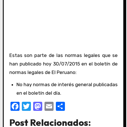
Estas son parte de las normas legales que se
han publicado hoy 30/07/2015 en el boletín de
normas legales de El Peruano:
No hay normas de interés general publicadas
en el boletín del día.
F
T
M
E
C
a
w
a
m
o
Post Relacionados:
c
it
st
ail
m