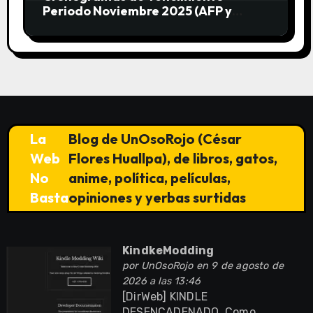
Periodo Noviembre 2025 (AFP y
SUNAT)
La
Blog de UnOsoRojo (César
Web
Flores Huallpa), de libros, gatos,
No
anime, política, películas,
Basta
opiniones y yerbas surtidas
KindkeModding
por
UnOsoRojo
en 9 de agosto de
2026 a las 13:46
[DirWeb] KINDLE
DESENCADENADO. Como