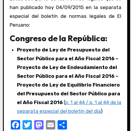
han publicado hoy 04/09/2015 en la separata
especial del boletín de normas legales de El
Peruano:
Congreso de la República:
Proyecto de Ley de Presupuesto del
Sector Público para el Año Fiscal 2016 –
Proyecto de Ley de Endeudamiento del
Sector Público para el Año Fiscal 2016 –
Proyecto de Ley de Equilibrio Financiero
del Presupuesto del Sector Público para
el Año Fiscal 2016
(
p. 1 al 44 / p. 1 al 44 de la
separata especial del boletín del día
)
F
T
M
E
C