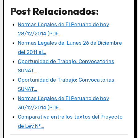
a
w
a
m
o
Post Relacionados:
c
it
st
ail
m
e
te
o
p
Normas Legales de El Peruano de hoy
b
r
d
ar
28/12/2014 (PDF…
o
o
tir
Normas Legales del Lunes 26 de Diciembre
o
n
del 2011 al…
k
Oportunidad de Trabajo: Convocatorias
SUNAT…
Oportunidad de Trabajo: Convocatorias
SUNAT…
Normas Legales de El Peruano de hoy
30/12/2014 (PDF…
Comparativa entre los textos del Proyecto
de Ley N°…