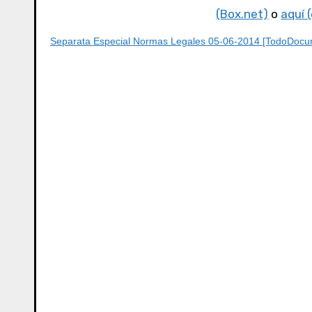
(Box.net)
o
aquí 
Separata Especial Normas Legales 05-06-2014 [TodoDocum