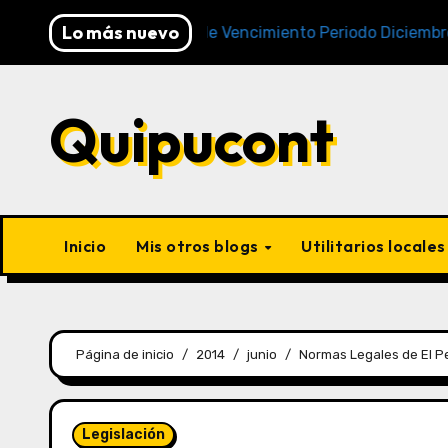
Lo más nuevo
Cronogramas de Vencimiento Periodo Diciembre 2025 (
Quipucont
Inicio
Mis otros blogs
Utilitarios locale
Página de inicio
2014
junio
Normas Legales de El P
Legislación