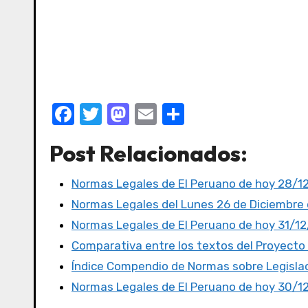
F
T
M
E
C
a
w
a
m
o
Post Relacionados:
c
it
st
ail
m
e
te
o
p
Normas Legales de El Peruano de hoy 28/1
b
r
d
ar
Normas Legales del Lunes 26 de Diciembre d
o
o
tir
Normas Legales de El Peruano de hoy 31/1
o
n
Comparativa entre los textos del Proyecto
k
Índice Compendio de Normas sobre Legislac
Normas Legales de El Peruano de hoy 30/1