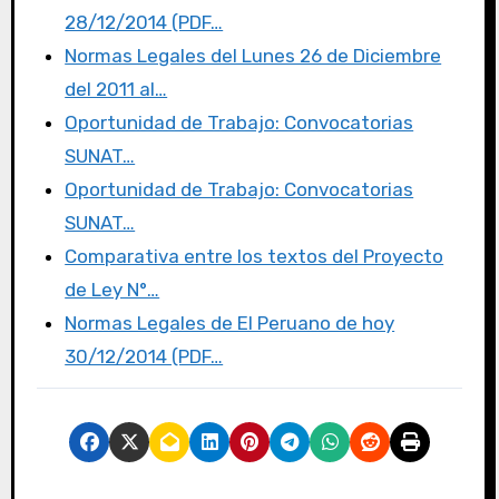
b
r
d
ar
28/12/2014 (PDF…
o
o
tir
Normas Legales del Lunes 26 de Diciembre
o
n
del 2011 al…
k
Oportunidad de Trabajo: Convocatorias
SUNAT…
Oportunidad de Trabajo: Convocatorias
SUNAT…
Comparativa entre los textos del Proyecto
de Ley N°…
Normas Legales de El Peruano de hoy
30/12/2014 (PDF…