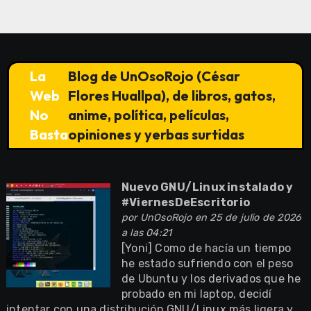
La
Blog de UnOsoRojo (César
Web
Flores Huallpa), de libros, gatos,
No
anime, política, películas,
Basta
opiniones y yerbas surtidas
Nuevo GNU/Linux instalado y
#ViernesDeEscritorio
por
UnOsoRojo
en 25 de julio de 2026
a las 04:21
[Yoni] Como de hacía un tiempo
he estado sufriendo con el peso
de Ubuntu y los derivados que he
probado en mi laptop, decidí
intentar con una distribución GNU/Linux más ligera y