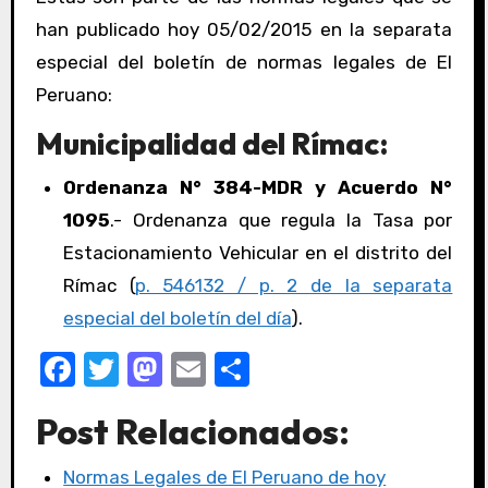
han publicado hoy 05/02/2015 en la separata
especial del boletín de normas legales de El
Peruano:
Municipalidad del Rímac:
Ordenanza N° 384-MDR y Acuerdo N°
1095
.- Ordenanza que regula la Tasa por
Estacionamiento Vehicular en el distrito del
Rímac (
p. 546132 / p. 2 de la separata
especial del boletín del día
).
F
T
M
E
C
a
w
a
m
o
Post Relacionados:
c
it
st
ail
m
e
te
o
p
Normas Legales de El Peruano de hoy