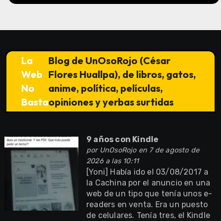
La
Blog de UnOsoRojo (César
Web
Flores Huallpa), de libros, gatos,
No
anime, política, películas,
Basta
opiniones y yerbas surtidas
9 años con Kindle
por
UnOsoRojo
en 7 de agosto de
2026 a las 10:11
[Yoni] Había ido el 03/08/2017 a
la Cachina por el anuncio en una
web de un tipo que tenía unos e-
readers en venta. Era un puesto
de celulares. Tenía tres, el Kindle