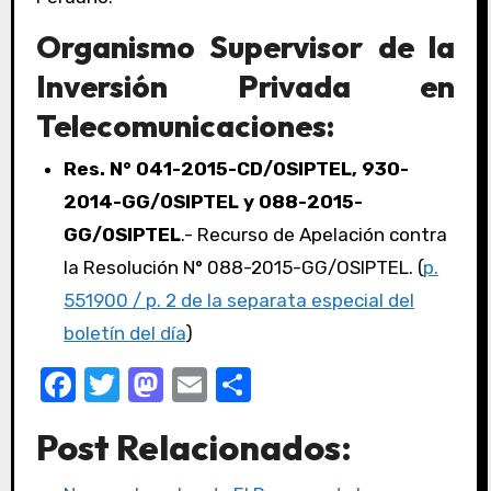
Organismo Supervisor de la
Inversión Privada en
Telecomunicaciones:
Res. N° 041-2015-CD/OSIPTEL, 930-
2014-GG/OSIPTEL y 088-2015-
GG/OSIPTEL
.- Recurso de Apelación contra
la Resolución N° 088-2015-GG/OSIPTEL. (
p.
551900 / p. 2 de la separata especial del
boletín del día
)
F
T
M
E
C
a
w
a
m
o
Post Relacionados:
c
it
st
ail
m
e
te
o
p