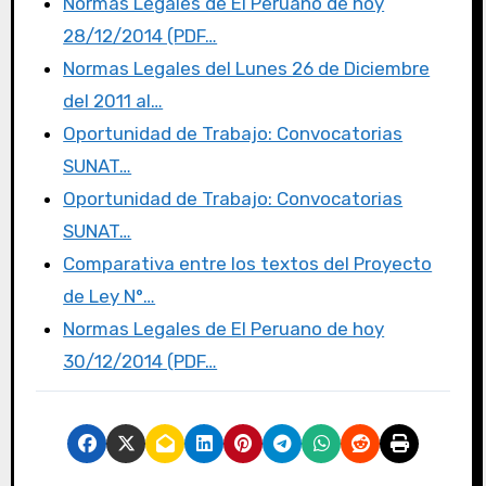
Normas Legales de El Peruano de hoy
b
r
d
ar
28/12/2014 (PDF…
o
o
tir
Normas Legales del Lunes 26 de Diciembre
o
n
del 2011 al…
k
Oportunidad de Trabajo: Convocatorias
SUNAT…
Oportunidad de Trabajo: Convocatorias
SUNAT…
Comparativa entre los textos del Proyecto
de Ley N°…
Normas Legales de El Peruano de hoy
30/12/2014 (PDF…