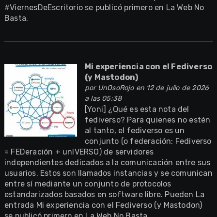
#ViernesDeEscritorio se publicó primero en La Web No
Basta.
Mi experiencia con el Fediverso
(y Mastodon)
por
UnOsoRojo
en 12 de julio de 2026
a las 05:38
[Yoni] ¿Qué es esta nota del
fediverso? Para quienes no estén
al tanto, el fediverso es un
conjunto (o federación: Fediverso
= FEDeración + unIVERSO) de servidores
independientes dedicados a la comunicación entre sus
usuarios. Estos son llamados instancias y se comunican
entre sí mediante un conjunto de protocolos
estandarizados basados en software libre. Pueden La
entrada Mi experiencia con el Fediverso (y Mastodon)
se publicó primero en La Web No Basta.